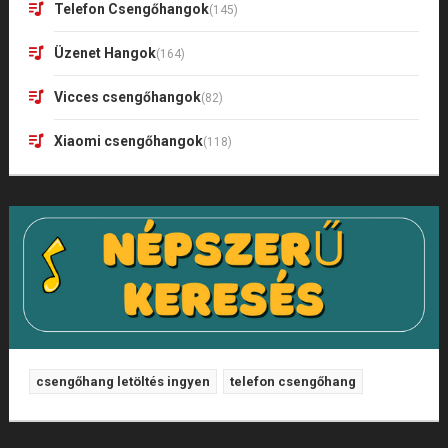
Telefon Csengőhangok
(145)
Üzenet Hangok
(164)
Vicces csengőhangok
(82)
Xiaomi csengőhangok
(118)
csengőhang letöltés ingyen
telefon csengőhang