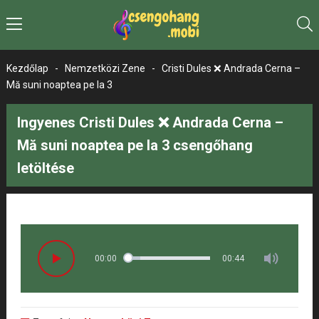
Kezdőlap
-
Nemzetközi Zene
-
Cristi Dules ❌ Andrada Cerna –
Mă suni noaptea pe la 3
Ingyenes Cristi Dules ❌ Andrada Cerna –
Mă suni noaptea pe la 3 csengőhang
letöltése
00:00
00:44