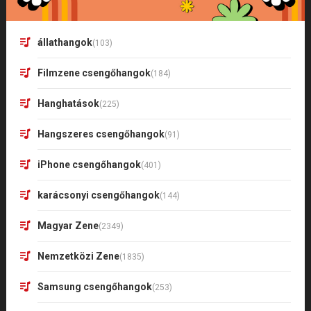
állathangok
(103)
Filmzene csengőhangok
(184)
Hanghatások
(225)
Hangszeres csengőhangok
(91)
iPhone csengőhangok
(401)
karácsonyi csengőhangok
(144)
Magyar Zene
(2349)
Nemzetközi Zene
(1835)
Samsung csengőhangok
(253)