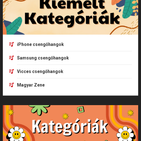
iPhone csengőhangok
Samsung csengőhangok
Vicces csengőhangok
Magyar Zene