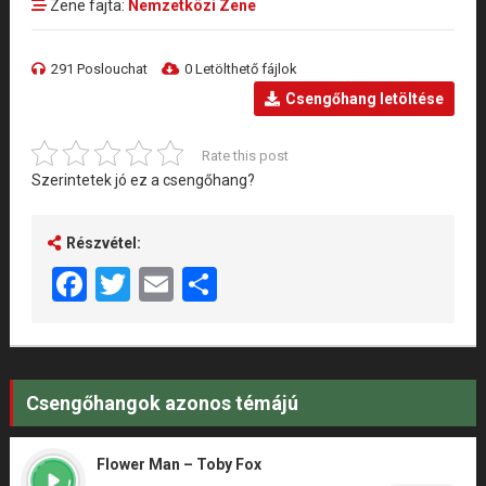
Zene fajta:
Nemzetközi Zene
291 Poslouchat
0 Letölthető fájlok
Csengőhang letöltése
Rate this post
Szerintetek jó ez a csengőhang?
Részvétel:
Facebook
Twitter
Email
Share
Csengőhangok azonos témájú
Flower Man – Toby Fox