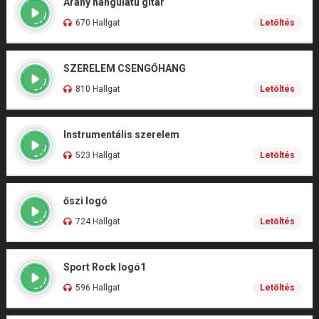
Arany hangulatú gitár
670 Hallgat
Letöltés
SZERELEM CSENGŐHANG
810 Hallgat
Letöltés
Instrumentális szerelem
523 Hallgat
Letöltés
őszi logó
724 Hallgat
Letöltés
Sport Rock logó1
596 Hallgat
Letöltés