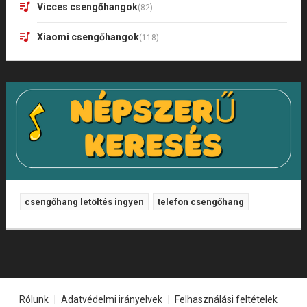
Vicces csengőhangok
(82)
Xiaomi csengőhangok
(118)
csengőhang letöltés ingyen
telefon csengőhang
Rólunk
Adatvédelmi irányelvek
Felhasználási feltételek