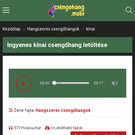
Kezdőlap
-
Hangszeres csengőhangok
-
kínai
Ingyenes kínai csengőhang letöltése
00:00
00:17
Zene fajta:
Hangszeres csengőhangok
577 Poslouchat
0 Letölthető fájlok