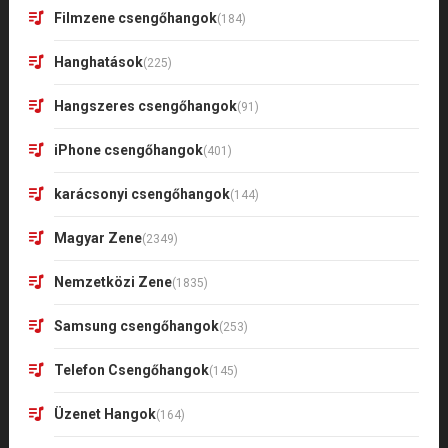
Filmzene csengőhangok
(184)
Hanghatások
(225)
Hangszeres csengőhangok
(91)
iPhone csengőhangok
(401)
karácsonyi csengőhangok
(144)
Magyar Zene
(2349)
Nemzetközi Zene
(1835)
Samsung csengőhangok
(253)
Telefon Csengőhangok
(145)
Üzenet Hangok
(164)