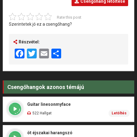
Csengőhang letöltése
Rate this post
Szerintetek jó ez a csengőhang?
Részvétel:
Facebook
Twitter
Email
Share
Csengőhangok azonos témájú
Guitar linesonmyface
522 Hallgat
Letöltés
öt éjszakai harangszó