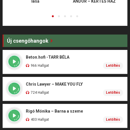
lasă
ANDOR – KERTES HÁZ
Új csengőhangok
Beton.hofi -TARR BÉLA
966 Hallgat
Letöltés
Chris Lawyer – MAKE YOU FLY
724 Hallgat
Letöltés
Rigó Mónika – Barna a szeme
403 Hallgat
Letöltés