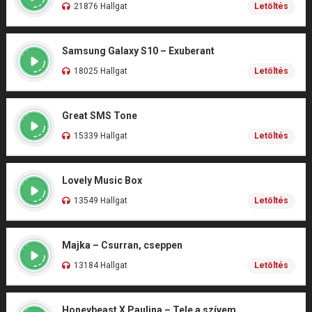
21876 Hallgat
Letöltés
Samsung Galaxy S10 – Exuberant
18025 Hallgat
Letöltés
Great SMS Tone
15339 Hallgat
Letöltés
Lovely Music Box
13549 Hallgat
Letöltés
Majka – Csurran, cseppen
13184 Hallgat
Letöltés
Honeybeast X Paulina – Tele a szívem