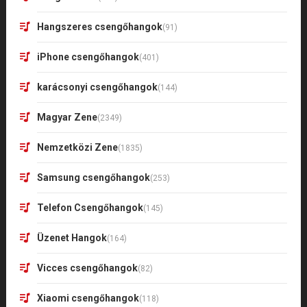
Hangszeres csengőhangok
(91)
iPhone csengőhangok
(401)
karácsonyi csengőhangok
(144)
Magyar Zene
(2349)
Nemzetközi Zene
(1835)
Samsung csengőhangok
(253)
Telefon Csengőhangok
(145)
Üzenet Hangok
(164)
Vicces csengőhangok
(82)
Xiaomi csengőhangok
(118)