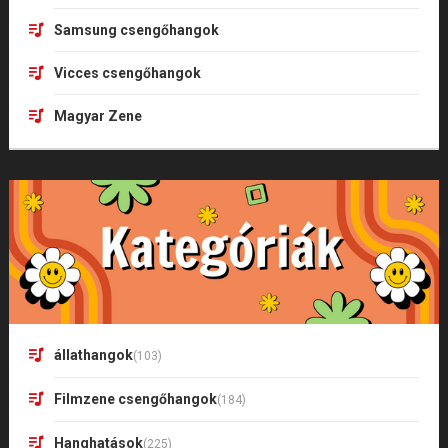
Samsung csengőhangok
Vicces csengőhangok
Magyar Zene
állathangok
(103)
Filmzene csengőhangok
(184)
Hanghatások
(225)