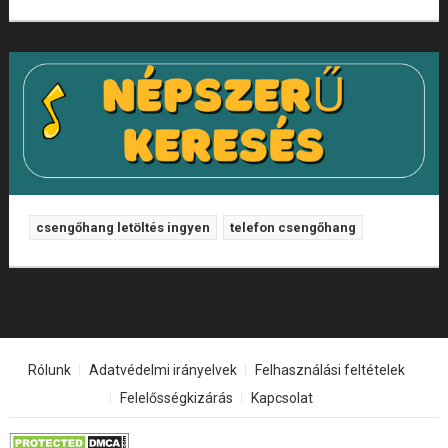
csengőhang letöltés ingyen
telefon csengőhang
Rólunk
Adatvédelmi irányelvek
Felhasználási feltételek
Felelősségkizárás
Kapcsolat