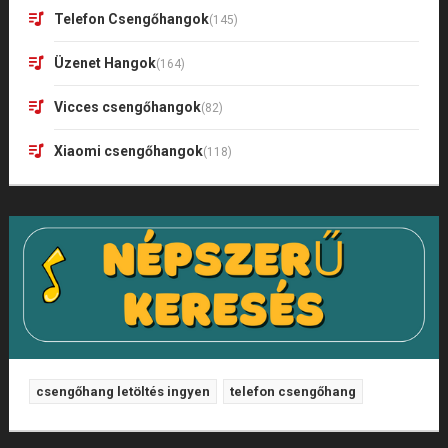
Telefon Csengőhangok
(145)
Üzenet Hangok
(164)
Vicces csengőhangok
(82)
Xiaomi csengőhangok
(118)
csengőhang letöltés ingyen
telefon csengőhang