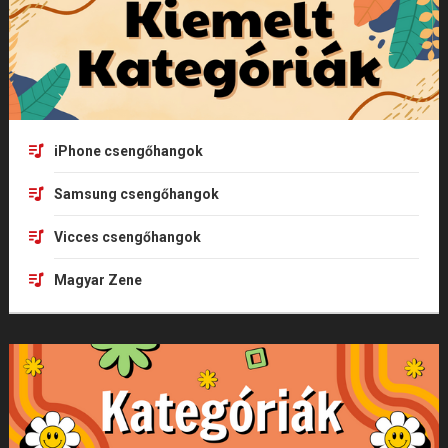
iPhone csengőhangok
Samsung csengőhangok
Vicces csengőhangok
Magyar Zene