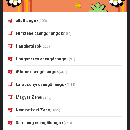
állathangok
(103)
Filmzene csengőhangok
(184)
Hanghatások
(225)
Hangszeres csengőhangok
(91)
iPhone csengőhangok
(401)
karácsonyi csengőhangok
(144)
Magyar Zene
(2349)
Nemzetközi Zene
(1835)
Samsung csengőhangok
(253)