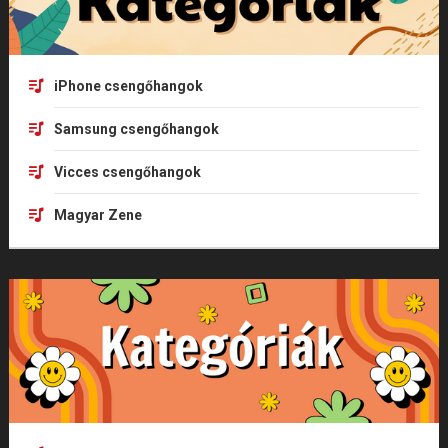
iPhone csengőhangok
Samsung csengőhangok
Vicces csengőhangok
Magyar Zene