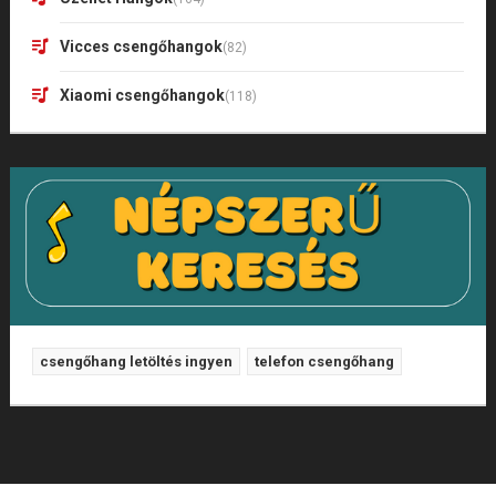
Vicces csengőhangok
(82)
Xiaomi csengőhangok
(118)
csengőhang letöltés ingyen
telefon csengőhang