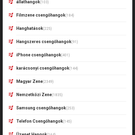
állathangok
(103)
Filmzene csengőhangok
(184)
Hanghatások
(225)
Hangszeres csengőhangok
(91)
iPhone csengőhangok
(401)
karácsonyi csengőhangok
(144)
Magyar Zene
(2349)
Nemzetközi Zene
(1835)
Samsung csengőhangok
(253)
Telefon Csengőhangok
(145)
Üzenet Hangok
(164)