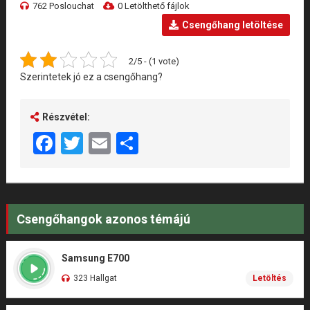
762 Poslouchat
0 Letölthető fájlok
Csengőhang letöltése
2/5 - (1 vote)
Szerintetek jó ez a csengőhang?
Részvétel:
Facebook
Twitter
Email
Share
Csengőhangok azonos témájú
Samsung E700
323 Hallgat
Letöltés