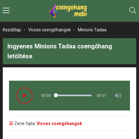
Kezdőlap
-
Vicces csengőhangok
-
Minions Tadaa
Ingyenes Minions Tadaa csengőhang
letöltése
00:00
00:01
Zene fajta:
Vicces csengőhangok