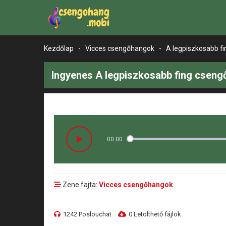
Kezdőlap
-
Vicces csengőhangok
-
A legpiszkosabb fi
Ingyenes A legpiszkosabb fing cseng
00:00
Zene fajta:
Vicces csengőhangok
1242 Poslouchat
0 Letölthető fájlok