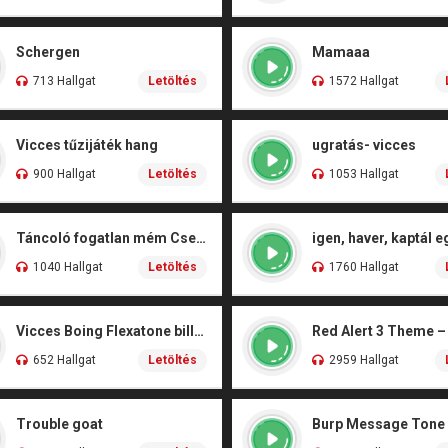
Schergen
Mamaaa
713 Hallgat
Letöltés
1572 Hallgat
Vicces tűzijáték hang
ugratás- vicces
900 Hallgat
Letöltés
1053 Hallgat
Táncoló fogatlan mém Csengőhang
1040 Hallgat
Letöltés
1760 Hallgat
Vicces Boing Flexatone billegés
652 Hallgat
Letöltés
2959 Hallgat
Trouble goat
Burp Message Tone