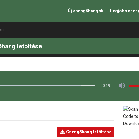
Új csengőhangok
Legjobb cse
ng
őhang letöltése
00:19
Csengőhang letöltése