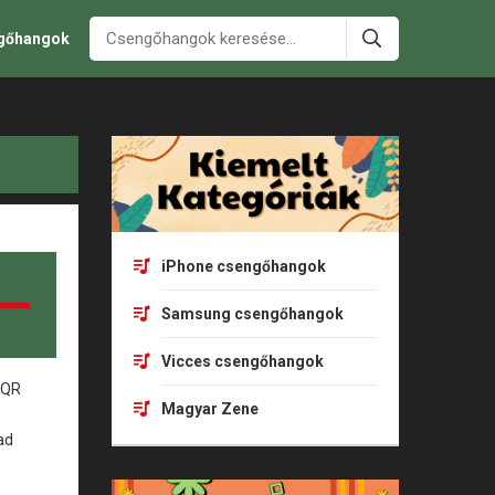
ngőhangok
iPhone csengőhangok
Samsung csengőhangok
Vicces csengőhangok
Magyar Zene