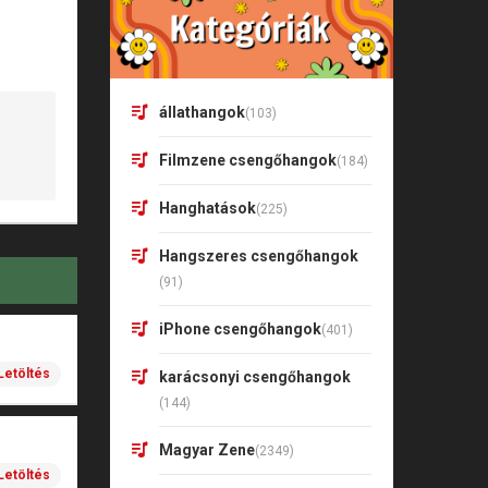
állathangok
(103)
Filmzene csengőhangok
(184)
Hanghatások
(225)
Hangszeres csengőhangok
(91)
iPhone csengőhangok
(401)
Letöltés
karácsonyi csengőhangok
(144)
Magyar Zene
(2349)
Letöltés