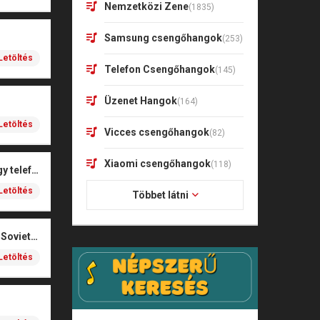
Nemzetközi Zene
(1835)
Samsung csengőhangok
(253)
Letöltés
Telefon Csengőhangok
(145)
Üzenet Hangok
(164)
Letöltés
Vicces csengőhangok
(82)
Xiaomi csengőhangok
(118)
igen, haver, kaptál egy telefonhívást
Letöltés
Többet látni
Red Alert 3 Theme – Soviet March
Letöltés