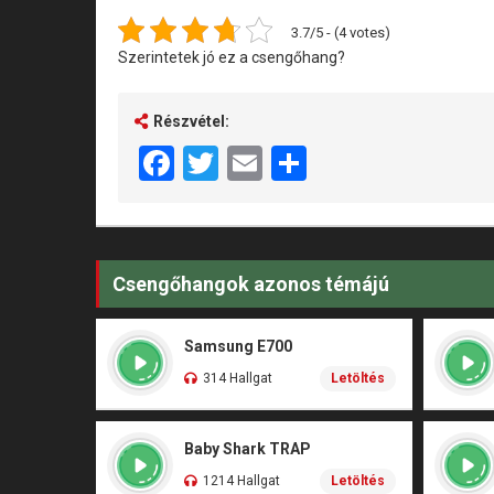
3.7/5 - (4 votes)
Szerintetek jó ez a csengőhang?
Részvétel:
Facebook
Twitter
Email
Share
Csengőhangok azonos témájú
Samsung E700
314 Hallgat
Letöltés
Baby Shark TRAP
1214 Hallgat
Letöltés