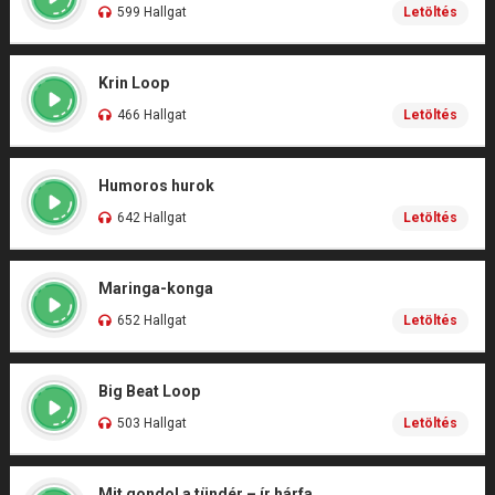
599 Hallgat
Letöltés
Krin Loop
466 Hallgat
Letöltés
Humoros hurok
642 Hallgat
Letöltés
Maringa-konga
652 Hallgat
Letöltés
Big Beat Loop
503 Hallgat
Letöltés
Mit gondol a tündér – ír hárfa