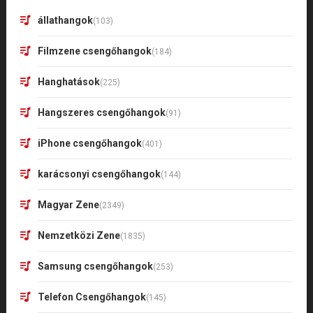
állathangok
(103)
Filmzene csengőhangok
(184)
Hanghatások
(225)
Hangszeres csengőhangok
(91)
iPhone csengőhangok
(401)
karácsonyi csengőhangok
(144)
Magyar Zene
(2349)
Nemzetközi Zene
(1835)
Samsung csengőhangok
(253)
Telefon Csengőhangok
(145)