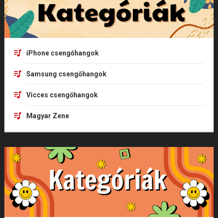
iPhone csengőhangok
Samsung csengőhangok
Vicces csengőhangok
Magyar Zene