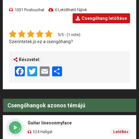
1031 Poslouchat
0 Letölthető fájlok
Csengőhang letöltése
5/5 - (1 vote)
Szerintetek jó ez a csengőhang?
Részvétel:
Facebook
Twitter
Email
Share
Csengőhangok azonos témájú
Guitar linesonmyface
524 Hallgat
Letöltés