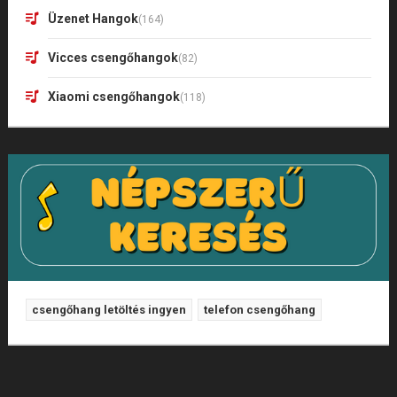
Üzenet Hangok
(164)
Vicces csengőhangok
(82)
Xiaomi csengőhangok
(118)
csengőhang letöltés ingyen
telefon csengőhang