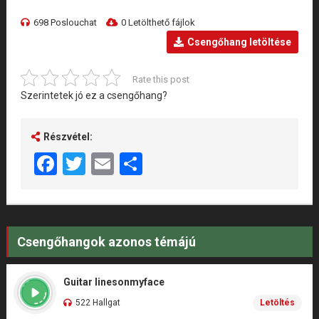
698 Poslouchat
0 Letölthető fájlok
Csengőhang letöltése
Rate this post
Szerintetek jó ez a csengőhang?
Részvétel:
Facebook
Twitter
Email
Share
Csengőhangok azonos témájú
Guitar linesonmyface
522 Hallgat
Letöltés