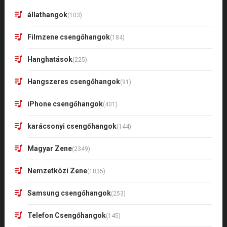
állathangok
(103)
Filmzene csengőhangok
(184)
Hanghatások
(225)
Hangszeres csengőhangok
(91)
iPhone csengőhangok
(401)
karácsonyi csengőhangok
(144)
Magyar Zene
(2349)
Nemzetközi Zene
(1835)
Samsung csengőhangok
(253)
Telefon Csengőhangok
(145)