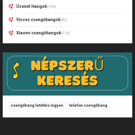
Üzenet Hangok
(164)
Vicces csengőhangok
(82)
Xiaomi csengőhangok
(118)
csengőhang letöltés ingyen
telefon csengőhang