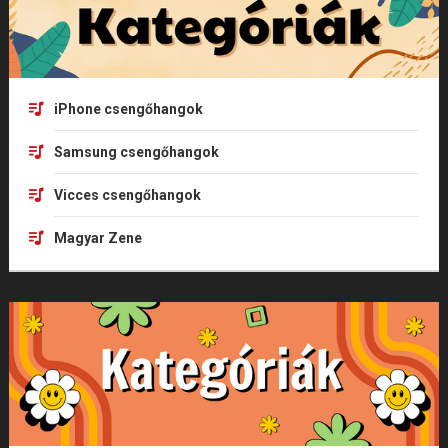
iPhone csengőhangok
Samsung csengőhangok
Vicces csengőhangok
Magyar Zene