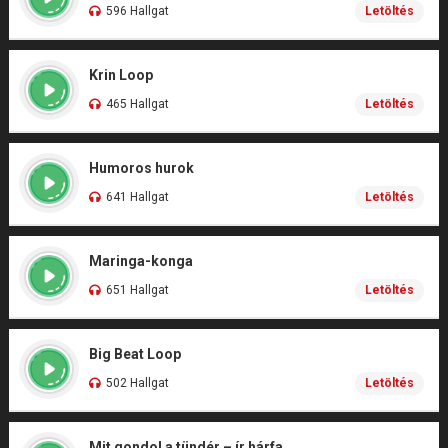
596 Hallgat
Letöltés
Krin Loop
465 Hallgat
Letöltés
Humoros hurok
641 Hallgat
Letöltés
Maringa-konga
651 Hallgat
Letöltés
Big Beat Loop
502 Hallgat
Letöltés
Mit gondol a tündér – ír hárfa