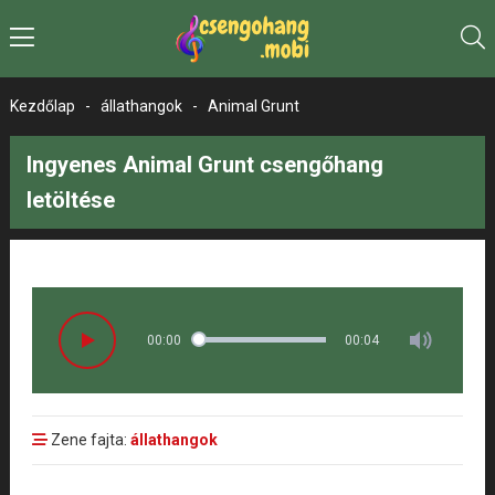
Kezdőlap
-
állathangok
-
Animal Grunt
Ingyenes Animal Grunt csengőhang
letöltése
00:00
00:04
Zene fajta:
állathangok