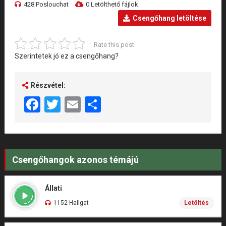
428 Poslouchat
0 Letölthető fájlok
Csengőhang letöltése
Rate this post
Szerintetek jó ez a csengőhang?
Részvétel:
Facebook
Twitter
Email
Share
Csengőhangok azonos témájú
Állati
1152 Hallgat
Letöltés