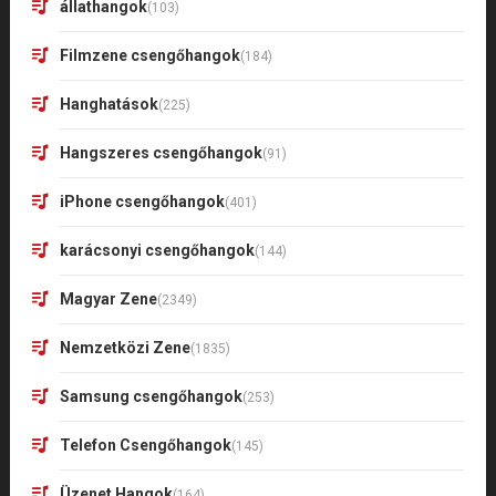
állathangok
(103)
Filmzene csengőhangok
(184)
Hanghatások
(225)
Hangszeres csengőhangok
(91)
iPhone csengőhangok
(401)
karácsonyi csengőhangok
(144)
Magyar Zene
(2349)
Nemzetközi Zene
(1835)
Samsung csengőhangok
(253)
Telefon Csengőhangok
(145)
Üzenet Hangok
(164)