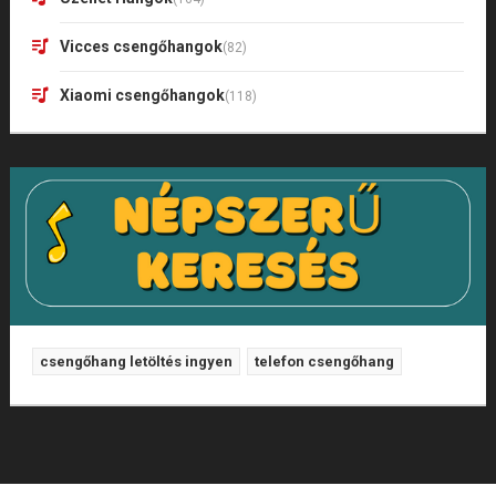
Vicces csengőhangok
(82)
Xiaomi csengőhangok
(118)
csengőhang letöltés ingyen
telefon csengőhang