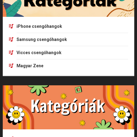
iPhone csengőhangok
Samsung csengőhangok
Vicces csengőhangok
Magyar Zene