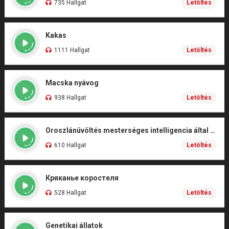
735 Hallgat
Letöltés
Kakas
1111 Hallgat
Letöltés
Macska nyávog
938 Hallgat
Letöltés
Oroszlánüvöltés mesterséges intelligencia által kidolgozott filmes
610 Hallgat
Letöltés
Кряканье коростеля
528 Hallgat
Letöltés
Genetikai állatok