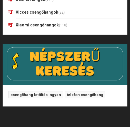
Vicces csengőhangok
(82)
Xiaomi csengőhangok
(118)
csengőhang letöltés ingyen
telefon csengőhang