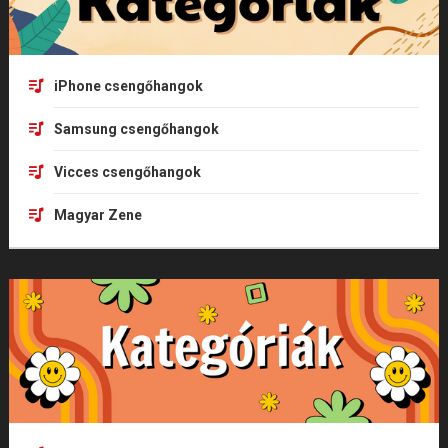
iPhone csengőhangok
Samsung csengőhangok
Vicces csengőhangok
Magyar Zene