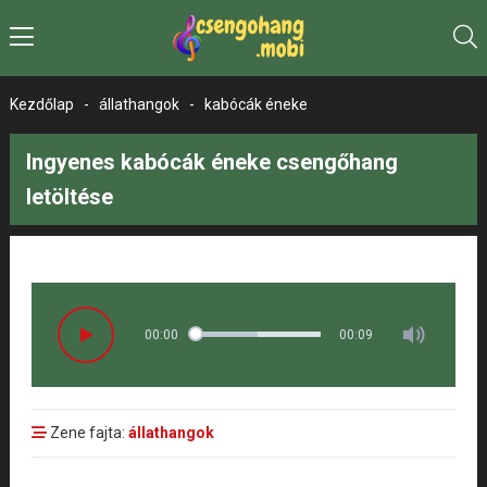
Kezdőlap
-
állathangok
-
kabócák éneke
Ingyenes kabócák éneke csengőhang
letöltése
00:00
00:09
Zene fajta:
állathangok