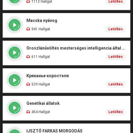
1112 Hallgat
Letöltés
Macska nyávog
941 Hallgat
Letöltés
Oroszlánüvöltés mesterséges intelligencia által kidolgozott filmes
611 Hallgat
Letöltés
Кряканье коростеля
529 Hallgat
Letöltés
Genetikai állatok
454 Hallgat
Letöltés
IJSZTŐ FARKAS MORGODÁS