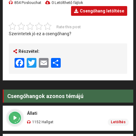
854 Poslouchat
0 Letölthető fájlok
Csengőhang letöltése
Rate this post
Szerintetek jó ez a csengőhang?
Részvétel:
Facebook
Twitter
Email
Share
Csengőhangok azonos témájú
Állati
1152 Hallgat
Letöltés