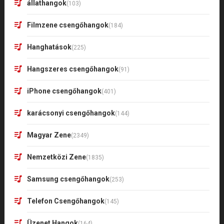
állathangok
(103)
Filmzene csengőhangok
(184)
Hanghatások
(225)
Hangszeres csengőhangok
(91)
iPhone csengőhangok
(401)
karácsonyi csengőhangok
(144)
Magyar Zene
(2349)
Nemzetközi Zene
(1835)
Samsung csengőhangok
(253)
Telefon Csengőhangok
(145)
Üzenet Hangok
(164)