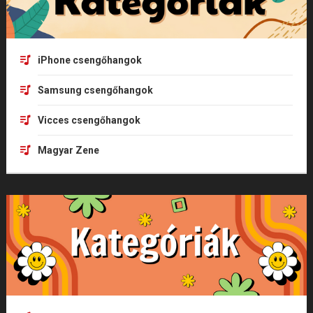
iPhone csengőhangok
Samsung csengőhangok
Vicces csengőhangok
Magyar Zene