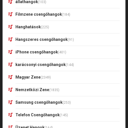
állathangok
(103)
Filmzene csengőhangok
(184)
Hanghatások
(225)
Hangszeres csengőhangok
(91)
iPhone csengőhangok
(401)
karácsonyi csengőhangok
(144)
Magyar Zene
(2349)
Nemzetközi Zene
(1835)
Samsung csengőhangok
(253)
Telefon Csengőhangok
(145)
Üzenet Hangok
(164)