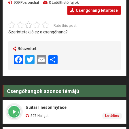
909 Poslouchat
0 Letölthető fájlok
Csengőhang letöltése
Rate this post
Szerintetek jó ez a csengőhang?
Részvétel:
Facebook
Twitter
Email
Share
Csengőhangok azonos témájú
Guitar linesonmyface
527 Hallgat
Letöltés