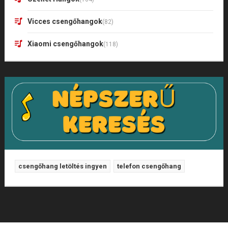
Vicces csengőhangok
(82)
Xiaomi csengőhangok
(118)
csengőhang letöltés ingyen
telefon csengőhang