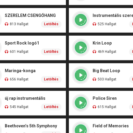
SZERELEM CSENGŐHANG
Instrumentális szer
813 Hallgat
Letöltés
525 Hallgat
Sport Rock logó1
Krin Loop
601 Hallgat
Letöltés
469 Hallgat
Maringa-konga
Big Beat Loop
656 Hallgat
Letöltés
503 Hallgat
új rap instrumentális
Police Siren
545 Hallgat
Letöltés
615 Hallgat
Beethoven’s 5th Symphony
Field of Memories