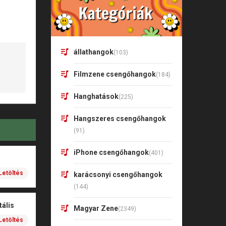
állathangok
(103)
Filmzene csengőhangok
(184)
Hanghatások
(225)
Hangszeres csengőhangok
(91)
iPhone csengőhangok
(401)
Letöltés
karácsonyi csengőhangok
(144)
ális
Magyar Zene
(2349)
Letöltés