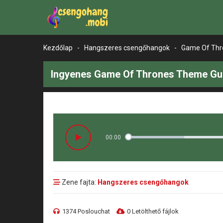
Kezdőlap
-
Hangszeres csengőhangok
-
Game Of Thro
Ingyenes Game Of Thrones Theme Guit
00:00
Zene fajta:
Hangszeres csengőhangok
1374 Poslouchat
0 Letölthető fájlok