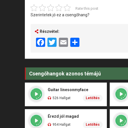
Rate this post
Szerintetek jó ez a csengőhang?
Részvétel:
Facebook
Twitter
Email
Share
Csengőhangok azonos témájú
Guitar linesonmyface
526 Hallgat
Letöltés
Érezd jól magad
954 Hallgat
Letöltés