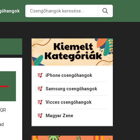
ngőhangok
iPhone csengőhangok
Samsung csengőhangok
Vicces csengőhangok
Magyar Zene