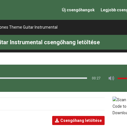
Új csengőhangok
Legjobb cse
nes Theme Guitar Instrumental
ar Instrumental csengőhang letöltése
00:27
Csengőhang letöltése