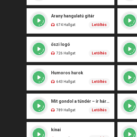
Arany hangulatú gitár
674 Hallgat
Letöltés
őszi logó
726 Hallgat
Letöltés
Humoros hurok
643 Hallgat
Letöltés
Mit gondol a tündér – ír hárfa
789 Hallgat
Letöltés
kínai