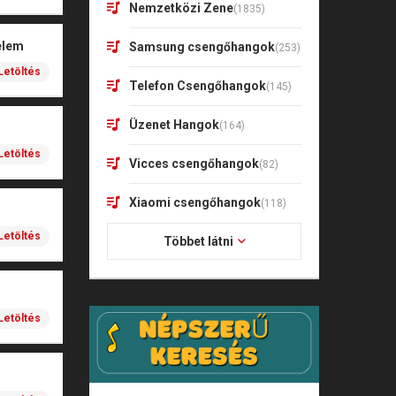
Nemzetközi Zene
(1835)
elem
Samsung csengőhangok
(253)
Letöltés
Telefon Csengőhangok
(145)
Üzenet Hangok
(164)
Letöltés
Vicces csengőhangok
(82)
Xiaomi csengőhangok
(118)
Letöltés
Többet látni
Letöltés