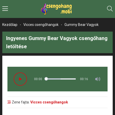
Kezdőlap
-
Vicces csengőhangok
-
Gummy Bear Vagyok
Ingyenes Gummy Bear Vagyok csengőhang
letöltése
00:00
00:16
Zene fajta:
Vicces csengőhangok