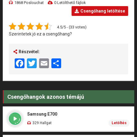
1868 Poslouchat
0 Letölthető fájlok
Csengőhang letöltése
4.5/5 - (33 votes)
Szerintetek jó ez a csengőhang?
Részvétel:
Facebook
Twitter
Email
Share
Csengőhangok azonos témájú
Samsung E700
329 Hallgat
Letöltés