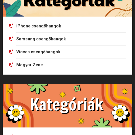
iPhone csengőhangok
Samsung csengőhangok
Vicces csengőhangok
Magyar Zene