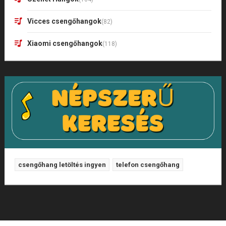
Vicces csengőhangok
(82)
Xiaomi csengőhangok
(118)
csengőhang letöltés ingyen
telefon csengőhang