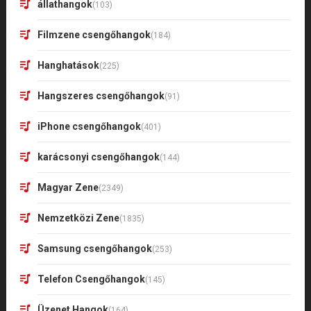
állathangok
(103)
Filmzene csengőhangok
(184)
Hanghatások
(225)
Hangszeres csengőhangok
(91)
iPhone csengőhangok
(401)
karácsonyi csengőhangok
(144)
Magyar Zene
(2349)
Nemzetközi Zene
(1835)
Samsung csengőhangok
(253)
Telefon Csengőhangok
(145)
Üzenet Hangok
(164)