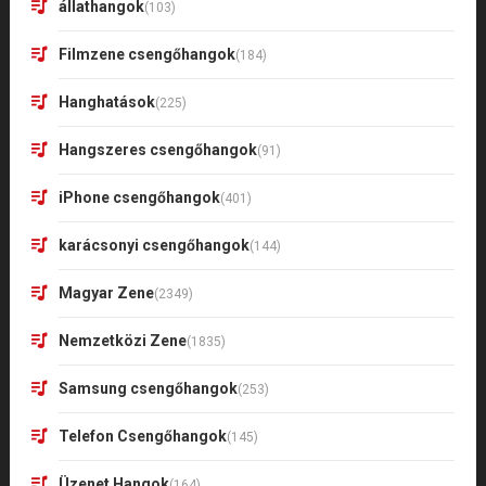
állathangok
(103)
Filmzene csengőhangok
(184)
Hanghatások
(225)
Hangszeres csengőhangok
(91)
iPhone csengőhangok
(401)
karácsonyi csengőhangok
(144)
Magyar Zene
(2349)
Nemzetközi Zene
(1835)
Samsung csengőhangok
(253)
Telefon Csengőhangok
(145)
Üzenet Hangok
(164)