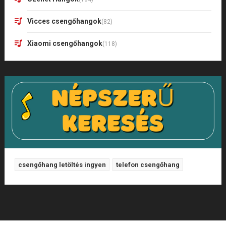
Vicces csengőhangok
(82)
Xiaomi csengőhangok
(118)
csengőhang letöltés ingyen
telefon csengőhang