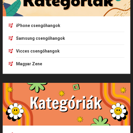
iPhone csengőhangok
Samsung csengőhangok
Vicces csengőhangok
Magyar Zene