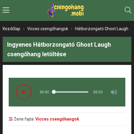
Kezdőlap
-
Vicces csengőhangok
-
Hátborzongató Ghost Laugh
Ingyenes Hátborzongató Ghost Laugh
csengőhang letöltése
00:00
00:03
Zene fajta:
Vicces csengőhangok