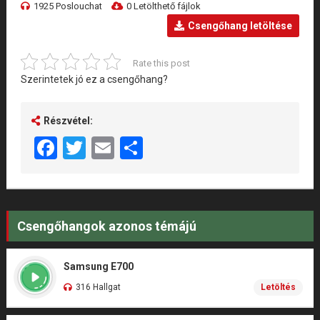
1925 Poslouchat
0 Letölthető fájlok
Csengőhang letöltése
Rate this post
Szerintetek jó ez a csengőhang?
Részvétel:
Facebook
Twitter
Email
Share
Csengőhangok azonos témájú
Samsung E700
316 Hallgat
Letöltés