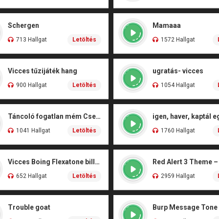
Schergen
Mamaaa
713 Hallgat
Letöltés
1572 Hallgat
Vicces tűzijáték hang
ugratás- vicces
900 Hallgat
Letöltés
1054 Hallgat
Táncoló fogatlan mém Csengőhang
1041 Hallgat
Letöltés
1760 Hallgat
Vicces Boing Flexatone billegés
652 Hallgat
Letöltés
2959 Hallgat
Trouble goat
Burp Message Tone