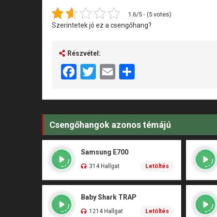
1.6/5 - (5 votes)
Szerintetek jó ez a csengőhang?
Részvétel:
Facebook
Twitter
Email
Share
Csengőhangok azonos témájú
Samsung E700
314 Hallgat
Letöltés
Baby Shark TRAP
1214 Hallgat
Letöltés