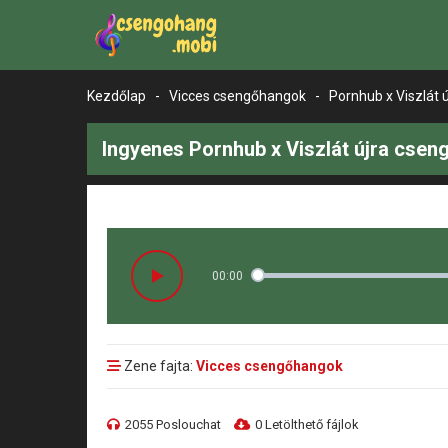
Kezdőlap
-
Vicces csengőhangok
-
Pornhub x Viszlát ú
Ingyenes Pornhub x Viszlát újra csen
00:00
Zene fajta:
Vicces csengőhangok
2055 Poslouchat
0 Letölthető fájlok