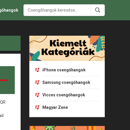
ngőhangok
iPhone csengőhangok
Samsung csengőhangok
Vicces csengőhangok
Magyar Zene