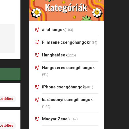
állathangok
(103)
Filmzene csengőhangok
(184)
Hanghatások
(225)
Hangszeres csengőhangok
(91)
iPhone csengőhangok
(401)
Letöltés
karácsonyi csengőhangok
(144)
Magyar Zene
(2349)
Letöltés