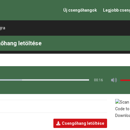
Új csengőhangok
Legjobb cse
jra
gőhang letöltése
00:16
Csengőhang letöltése