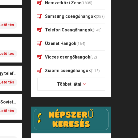
Nemzetközi Zene
(1835)
Samsung csengőhangok
(253)
Letöltés
Telefon Csengőhangok
(145)
Üzenet Hangok
(164)
Letöltés
Vicces csengőhangok
(82)
Xiaomi csengőhangok
(118)
igen, haver, kaptál egy telefonhívást
Letöltés
Többet látni
Red Alert 3 Theme – Soviet March
Letöltés