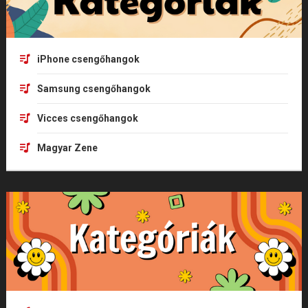
iPhone csengőhangok
Samsung csengőhangok
Vicces csengőhangok
Magyar Zene