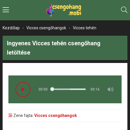
Kezdőlap
-
Vicces csengőhangok
-
Vicces tehén
Ingyenes Vicces tehén csengőhang
letöltése
00:00
00:16
Zene fajta:
Vicces csengőhangok