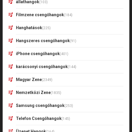
állathangok
(103)
Filmzene csengőhangok
(184)
Hanghatások
(225)
Hangszeres csengőhangok
(91)
iPhone csengőhangok
(401)
karácsonyi csengőhangok
(144)
Magyar Zene
(2349)
Nemzetközi Zene
(1835)
Samsung csengőhangok
(253)
Telefon Csengőhangok
(145)
Üzenet Hangok
(164)