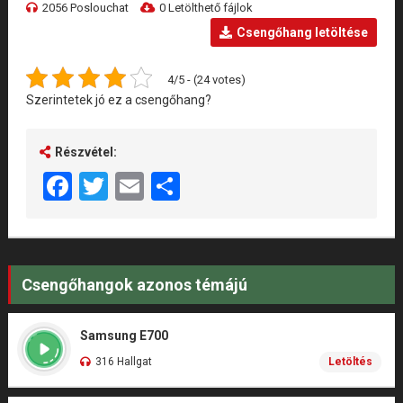
2056 Poslouchat
0 Letölthető fájlok
Csengőhang letöltése
4/5 - (24 votes)
Szerintetek jó ez a csengőhang?
Részvétel:
Facebook
Twitter
Email
Share
Csengőhangok azonos témájú
Samsung E700
316 Hallgat
Letöltés