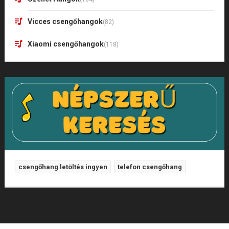
Vicces csengőhangok
(82)
Xiaomi csengőhangok
(118)
csengőhang letöltés ingyen
telefon csengőhang