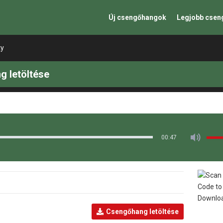
Új csengőhangok
Legjobb cse
ty
g letöltése
00:47
Csengőhang letöltése