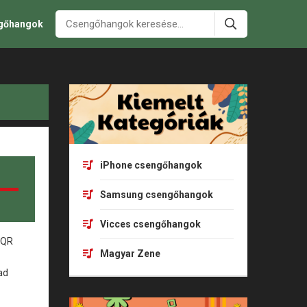
ngőhangok
iPhone csengőhangok
Samsung csengőhangok
Vicces csengőhangok
Magyar Zene