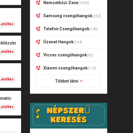
Nemzetközi Zene
(1835)
Samsung csengőhangok
(253)
Letöltés
Telefon Csengőhangok
(145)
Üzenet Hangok
(164)
hlitzohr
Letöltés
Vicces csengőhangok
(82)
Xiaomi csengőhangok
(118)
Letöltés
Többet látni
ematic
Letöltés