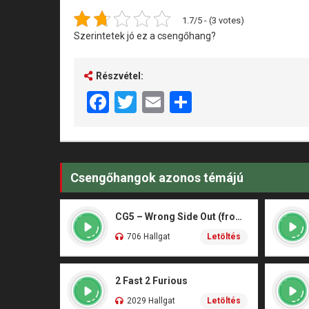
1.7/5 - (3 votes)
Szerintetek jó ez a csengőhang?
Részvétel:
Facebook
Twitter
Email
Share
Csengőhangok azonos témájú
CG5 – Wrong Side Out (from Poppy Playtime: Chapter 5)
706 Hallgat
Letöltés
2 Fast 2 Furious
2029 Hallgat
Letöltés