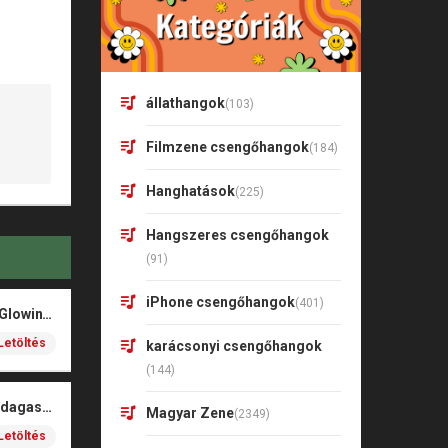
állathangok
(103)
Filmzene csengőhangok
(184)
Hanghatások
(225)
Hangszeres csengőhangok
(91)
iPhone csengőhangok
(401)
HUNTR/X – Golden (Glowin’ Version)
Letöltés
karácsonyi csengőhangok
(144)
Alex On The Spot Madagascar
Magyar Zene
(2349)
Letöltés