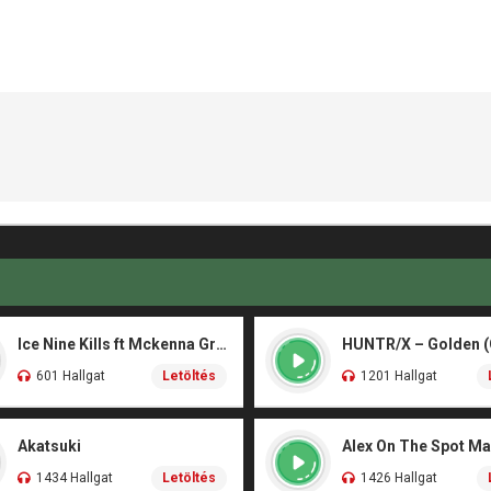
Ice Nine Kills ft Mckenna Grace – Twisting The Knife (From SCREAM 7)
601 Hallgat
Letöltés
1201 Hallgat
Akatsuki
1434 Hallgat
Letöltés
1426 Hallgat