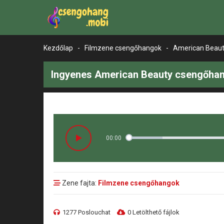
Kezdőlap
-
Filmzene csengőhangok
-
American Beau
Ingyenes American Beauty csengőhan
00:00
Zene fajta:
Filmzene csengőhangok
1277 Poslouchat
0 Letölthető fájlok