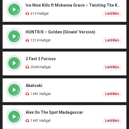
Ice Nine Kills ft Mckenna Grace – Twisting The Knife (From SCREAM 7)
613 Hallgat
Letöltés
HUNTR/X – Golden (Glowin’ Version)
1214 Hallgat
Letöltés
2 Fast 2 Furious
2044 Hallgat
Letöltés
Akatsuki
1441 Hallgat
Letöltés
Alex On The Spot Madagascar
1441 Hallgat
Letöltés