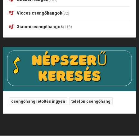
Vicces csengőhangok
(82)
Xiaomi csengőhangok
(118)
csengőhang letöltés ingyen
telefon csengőhang