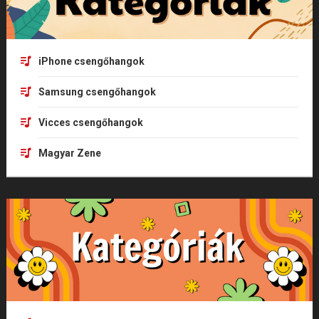
iPhone csengőhangok
Samsung csengőhangok
Vicces csengőhangok
Magyar Zene