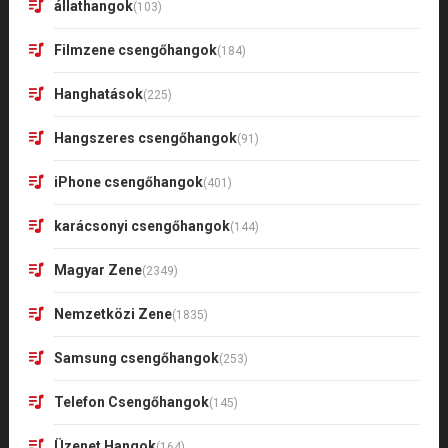
állathangok
(103)
Filmzene csengőhangok
(184)
Hanghatások
(225)
Hangszeres csengőhangok
(91)
iPhone csengőhangok
(401)
karácsonyi csengőhangok
(144)
Magyar Zene
(2349)
Nemzetközi Zene
(1835)
Samsung csengőhangok
(253)
Telefon Csengőhangok
(145)
Üzenet Hangok
(164)