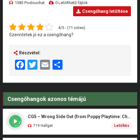
1383 Poslouchat
0 Letölthető fájlok
Csengőhang letöltése
4/5 - (11 votes)
Szerintetek jó ez a csengőhang?
Részvétel:
Facebook
Twitter
Email
Share
Csengőhangok azonos témájú
CG5 – Wrong Side Out (from Poppy Playtime: Chapter 5)
719 Hallgat
Letöltés