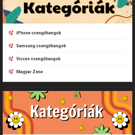
iPhone csengőhangok
Samsung csengőhangok
Vicces csengőhangok
Magyar Zene