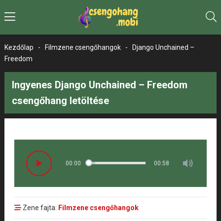
Kezdőlap
-
Filmzene csengőhangok
-
Django Unchained –
Freedom
Ingyenes Django Unchained – Freedom
csengőhang letöltése
00:00
00:58
Zene fajta:
Filmzene csengőhangok