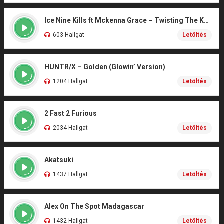
Ice Nine Kills ft Mckenna Grace – Twisting The Knife (From SCREAM 7)
603 Hallgat
Letöltés
HUNTR/X – Golden (Glowin’ Version)
1204 Hallgat
Letöltés
2 Fast 2 Furious
2034 Hallgat
Letöltés
Akatsuki
1437 Hallgat
Letöltés
Alex On The Spot Madagascar
1432 Hallgat
Letöltés