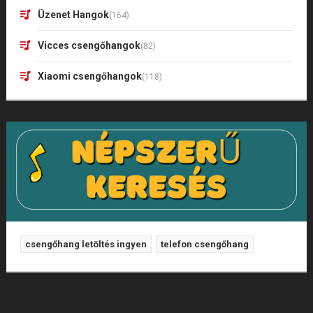
Üzenet Hangok
(164)
Vicces csengőhangok
(82)
Xiaomi csengőhangok
(118)
csengőhang letöltés ingyen
telefon csengőhang