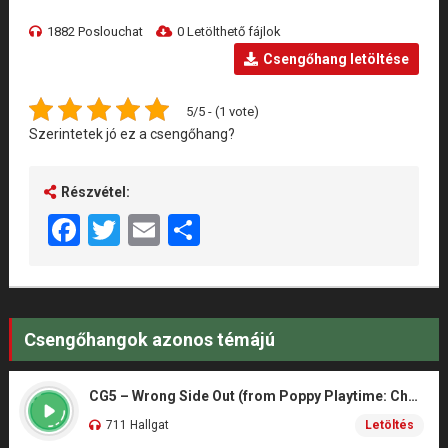
1882 Poslouchat
0 Letölthető fájlok
Csengőhang letöltése
5/5 - (1 vote)
Szerintetek jó ez a csengőhang?
Részvétel:
Facebook
Twitter
Email
Share
Csengőhangok azonos témájú
CG5 – Wrong Side Out (from Poppy Playtime: Chapter 5)
711 Hallgat
Letöltés