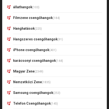
állathangok
(103)
Filmzene csengőhangok
(184)
Hanghatások
(225)
Hangszeres csengőhangok
(91)
iPhone csengőhangok
(401)
karácsonyi csengőhangok
(144)
Magyar Zene
(2349)
Nemzetközi Zene
(1835)
Samsung csengőhangok
(253)
Telefon Csengőhangok
(145)