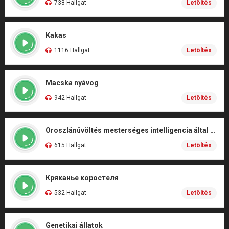
738 Hallgat
Letöltés
Kakas
1116 Hallgat
Letöltés
Macska nyávog
942 Hallgat
Letöltés
Oroszlánüvöltés mesterséges intelligencia által kidolgozott filmes
615 Hallgat
Letöltés
Кряканье коростеля
532 Hallgat
Letöltés
Genetikai állatok