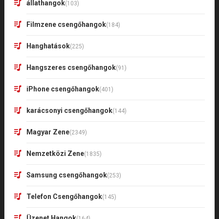
állathangok
(103)
Filmzene csengőhangok
(184)
Hanghatások
(225)
Hangszeres csengőhangok
(91)
iPhone csengőhangok
(401)
karácsonyi csengőhangok
(144)
Magyar Zene
(2349)
Nemzetközi Zene
(1835)
Samsung csengőhangok
(253)
Telefon Csengőhangok
(145)
Üzenet Hangok
(164)