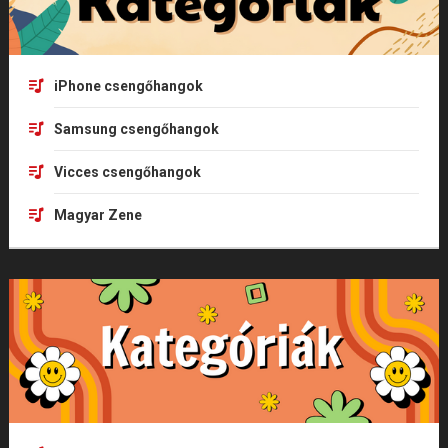
iPhone csengőhangok
Samsung csengőhangok
Vicces csengőhangok
Magyar Zene