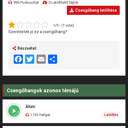
995 Poslouchat
0 Letölthető fájlok
Csengőhang letöltése
1/5 - (1 vote)
Szerintetek jó ez a csengőhang?
Részvétel:
Facebook
Twitter
Email
Share
Csengőhangok azonos témájú
Állati
1155 Hallgat
Letöltés