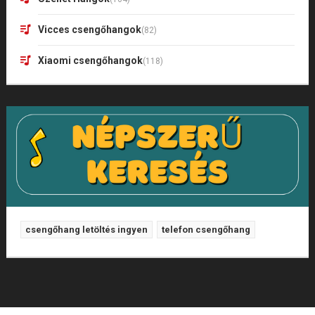
Vicces csengőhangok
(82)
Xiaomi csengőhangok
(118)
csengőhang letöltés ingyen
telefon csengőhang