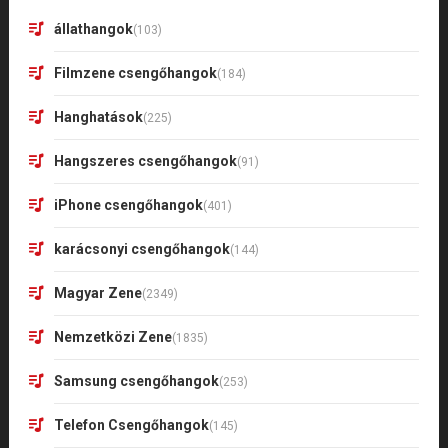
állathangok
(103)
Filmzene csengőhangok
(184)
Hanghatások
(225)
Hangszeres csengőhangok
(91)
iPhone csengőhangok
(401)
karácsonyi csengőhangok
(144)
Magyar Zene
(2349)
Nemzetközi Zene
(1835)
Samsung csengőhangok
(253)
Telefon Csengőhangok
(145)