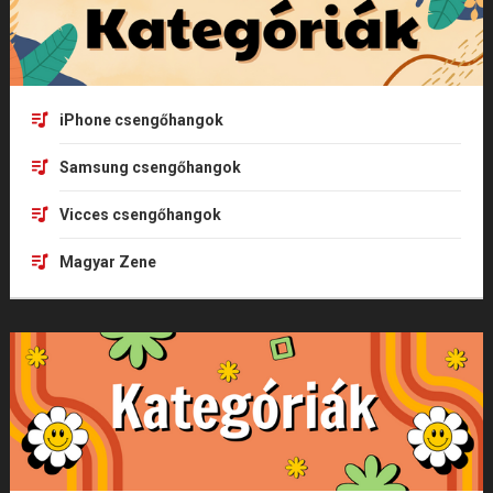
iPhone csengőhangok
Samsung csengőhangok
Vicces csengőhangok
Magyar Zene