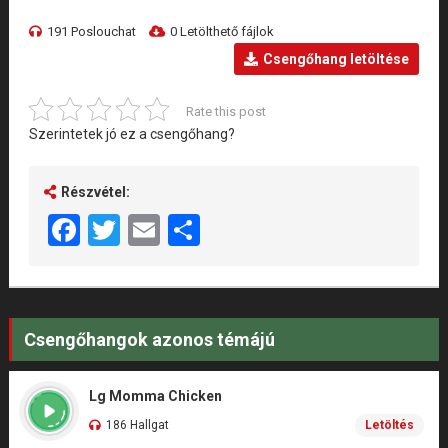
191 Poslouchat
0 Letölthető fájlok
Csengőhang letöltése
Rate this post
Szerintetek jó ez a csengőhang?
Részvétel:
Facebook
Twitter
Email
Share
Csengőhangok azonos témájú
Lg Momma Chicken
186 Hallgat
Letöltés