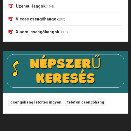
Üzenet Hangok
(164)
Vicces csengőhangok
(82)
Xiaomi csengőhangok
(118)
csengőhang letöltés ingyen
telefon csengőhang