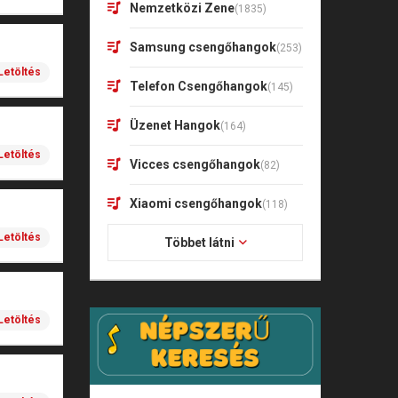
Nemzetközi Zene
(1835)
Samsung csengőhangok
(253)
Letöltés
Telefon Csengőhangok
(145)
Üzenet Hangok
(164)
Letöltés
Vicces csengőhangok
(82)
Xiaomi csengőhangok
(118)
Letöltés
Többet látni
Letöltés