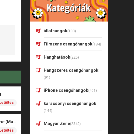
állathangok
(103)
Filmzene csengőhangok
(184)
Hanghatások
(225)
Hangszeres csengőhangok
(91)
iPhone csengőhangok
(401)
g
Letöltés
karácsonyi csengőhangok
(144)
Doodle Dance – Anime (Marimba)
Magyar Zene
(2349)
Letöltés