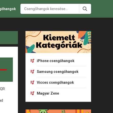
ngőhangok
iPhone csengőhangok
Samsung csengőhangok
Vicces csengőhangok
Magyar Zene