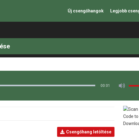
Új csengőhangok
Legjobb cse
tése
00:01
Csengőhang letöltése