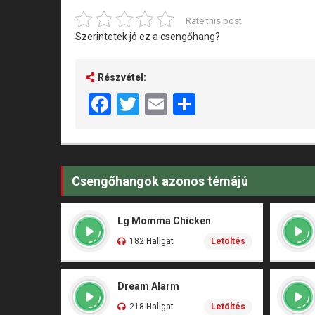
Rate this post
Szerintetek jó ez a csengőhang?
Részvétel:
Facebook
Twitter
Email
Share
Csengőhangok azonos témájú
Lg Momma Chicken
182 Hallgat
Letöltés
Dream Alarm
218 Hallgat
Letöltés