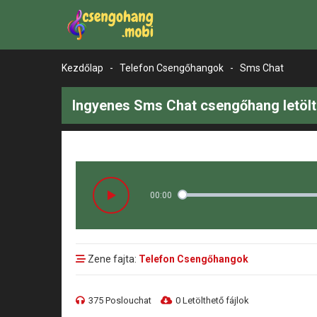
Kezdőlap
-
Telefon Csengőhangok
-
Sms Chat
Ingyenes Sms Chat csengőhang letöl
00:00
Zene fajta:
Telefon Csengőhangok
375 Poslouchat
0 Letölthető fájlok