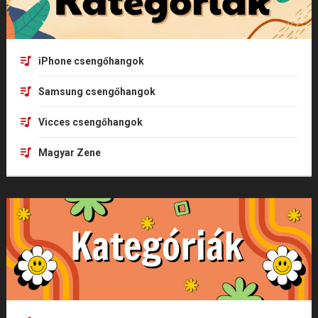
iPhone csengőhangok
Samsung csengőhangok
Vicces csengőhangok
Magyar Zene