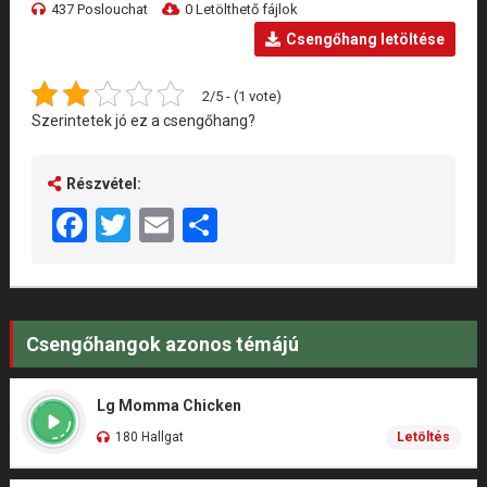
437 Poslouchat
0 Letölthető fájlok
Csengőhang letöltése
2/5 - (1 vote)
Szerintetek jó ez a csengőhang?
Részvétel:
Facebook
Twitter
Email
Share
Csengőhangok azonos témájú
Lg Momma Chicken
180 Hallgat
Letöltés