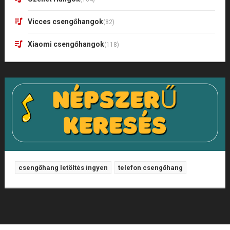
Vicces csengőhangok
(82)
Xiaomi csengőhangok
(118)
csengőhang letöltés ingyen
telefon csengőhang