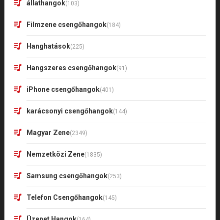
állathangok
(103)
Filmzene csengőhangok
(184)
Hanghatások
(225)
Hangszeres csengőhangok
(91)
iPhone csengőhangok
(401)
karácsonyi csengőhangok
(144)
Magyar Zene
(2349)
Nemzetközi Zene
(1835)
Samsung csengőhangok
(253)
Telefon Csengőhangok
(145)
Üzenet Hangok
(164)