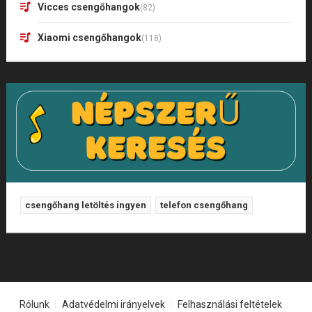
Vicces csengőhangok
(82)
Xiaomi csengőhangok
(118)
csengőhang letöltés ingyen
telefon csengőhang
Rólunk
Adatvédelmi irányelvek
Felhasználási feltételek