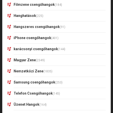
Filmzene csengőhangok
(184)
Hanghatások
(225)
Hangszeres csengőhangok
(91)
iPhone csengőhangok
(401)
karácsonyi csengőhangok
(144)
Magyar Zene
(2349)
Nemzetközi Zene
(1835)
Samsung csengőhangok
(253)
Telefon Csengőhangok
(145)
Üzenet Hangok
(164)