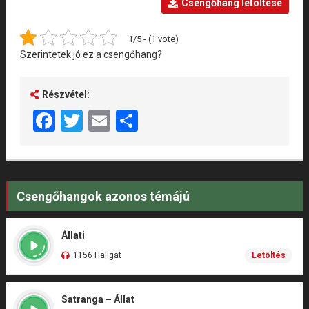
Csengőhang letöltése
1/5 - (1 vote)
Szerintetek jó ez a csengőhang?
Részvétel:
Facebook
Twitter
Email
Share
Csengőhangok azonos témájú
Állati
1156 Hallgat
Letöltés
Satranga – Állat