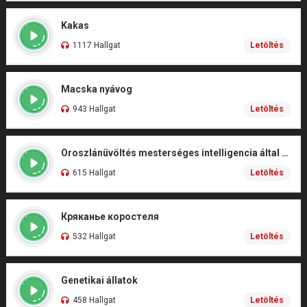
Kakas
1117 Hallgat
Letöltés
Macska nyávog
943 Hallgat
Letöltés
Oroszlánüvöltés mesterséges intelligencia által kidolgozott filmes
615 Hallgat
Letöltés
Кряканье коростеля
532 Hallgat
Letöltés
Genetikai állatok
458 Hallgat
Letöltés