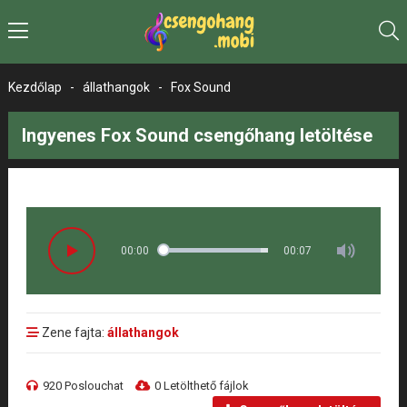
Kezdőlap
-
állathangok
-
Fox Sound
Ingyenes Fox Sound csengőhang letöltése
00:00
00:07
Zene fajta:
állathangok
920 Poslouchat
0 Letölthető fájlok