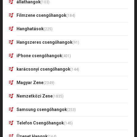
állathangok
(103)
Filmzene csengőhangok
(184)
Hanghatások
(225)
Hangszeres csengőhangok
(91)
iPhone csengőhangok
(401)
karácsonyi csengőhangok
(144)
Magyar Zene
(2349)
Nemzetközi Zene
(1835)
Samsung csengőhangok
(253)
Telefon Csengőhangok
(145)
Üzenet Hangok
(164)