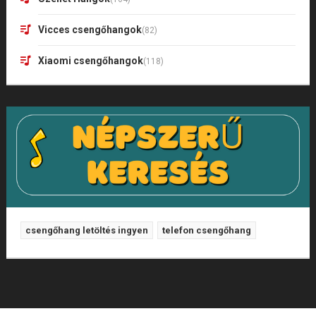
Vicces csengőhangok
(82)
Xiaomi csengőhangok
(118)
csengőhang letöltés ingyen
telefon csengőhang