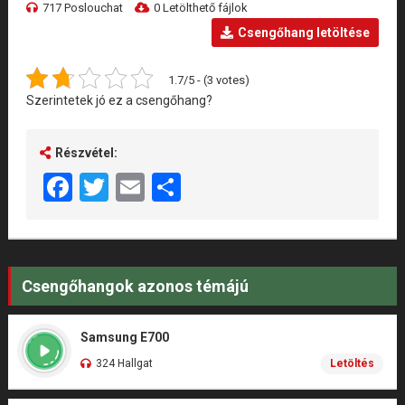
717 Poslouchat
0 Letölthető fájlok
Csengőhang letöltése
1.7/5 - (3 votes)
Szerintetek jó ez a csengőhang?
Részvétel:
Facebook
Twitter
Email
Share
Csengőhangok azonos témájú
Samsung E700
324 Hallgat
Letöltés