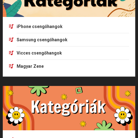
iPhone csengőhangok
Samsung csengőhangok
Vicces csengőhangok
Magyar Zene