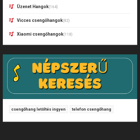
Üzenet Hangok
(164)
Vicces csengőhangok
(82)
Xiaomi csengőhangok
(118)
csengőhang letöltés ingyen
telefon csengőhang