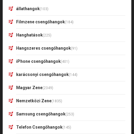
állathangok
(103)
Filmzene csengőhangok
(184)
Hanghatások
(225)
Hangszeres csengőhangok
(91)
iPhone csengőhangok
(401)
karácsonyi csengőhangok
(144)
Magyar Zene
(2349)
Nemzetközi Zene
(1835)
Samsung csengőhangok
(253)
Telefon Csengőhangok
(145)