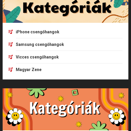
iPhone csengőhangok
Samsung csengőhangok
Vicces csengőhangok
Magyar Zene