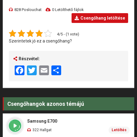
828 Poslouchat
0 Letölthető fájlok
Csengőhang letöltése
4/5 - (1 vote)
Szerintetek jó ez a csengőhang?
Részvétel:
Facebook
Twitter
Email
Share
Csengőhangok azonos témájú
Samsung E700
322 Hallgat
Letöltés