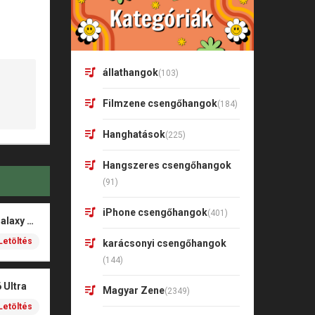
állathangok
(103)
Filmzene csengőhangok
(184)
Hanghatások
(225)
Hangszeres csengőhangok
(91)
iPhone csengőhangok
(401)
Aurora – Samsung Galaxy S26
Letöltés
karácsonyi csengőhangok
(144)
 Ultra
Magyar Zene
(2349)
Letöltés