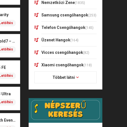
Nemzetközi Zene
(1835)
arity
Samsung csengőhangok
(253)
Letöltés
Telefon Csengőhangok
(145)
Üzenet Hangok
(164)
Samsung Galaxy Z Fold7 – Aurora
Letöltés
Vicces csengőhangok
(82)
Xiaomi csengőhangok
(118)
 FE
Letöltés
Többet látni
 Ultra
Letöltés
Samsung S21 Smooth Evening