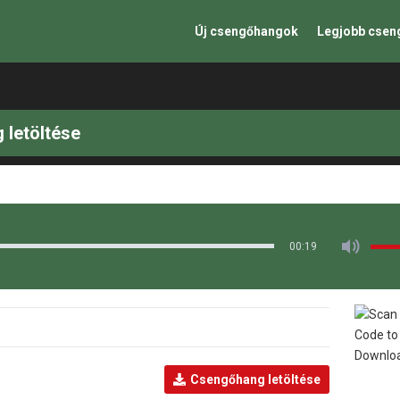
Új csengőhangok
Legjobb cse
6
 letöltése
00:19
Csengőhang letöltése