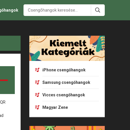
ngőhangok
iPhone csengőhangok
Samsung csengőhangok
Vicces csengőhangok
Magyar Zene