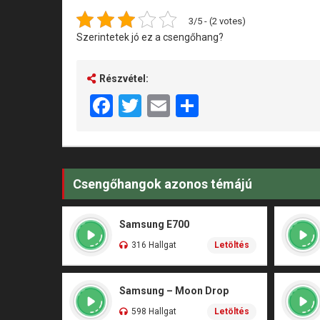
3/5 - (2 votes)
Szerintetek jó ez a csengőhang?
Részvétel:
Facebook
Twitter
Email
Share
Csengőhangok azonos témájú
Samsung E700
316 Hallgat
Letöltés
Samsung – Moon Drop
598 Hallgat
Letöltés