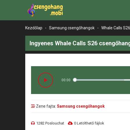
Kezdőlap
-
Samsung csengőhangok
-
Whale Calls S2
Ingyenes Whale Calls S26 csengőhang
00:00
Zene fajta:
Samsung csengőhangok
1282 Poslouchat
0 Letölthető fájlok