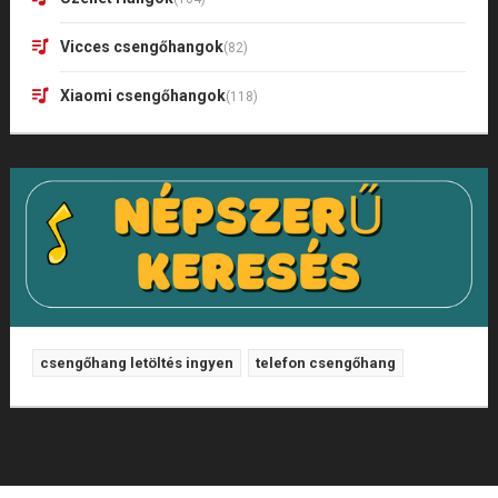
Vicces csengőhangok
(82)
Xiaomi csengőhangok
(118)
csengőhang letöltés ingyen
telefon csengőhang