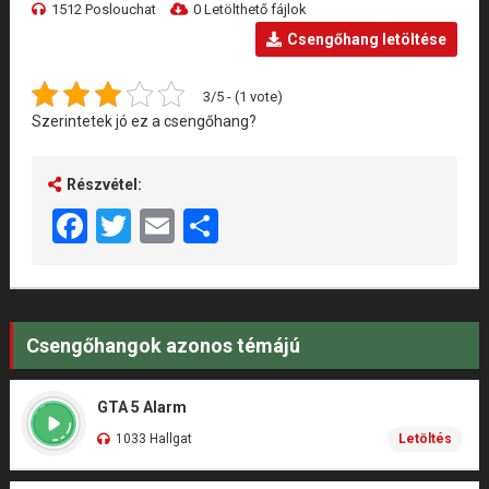
1512 Poslouchat
0 Letölthető fájlok
Csengőhang letöltése
3/5 - (1 vote)
Szerintetek jó ez a csengőhang?
Részvétel:
Facebook
Twitter
Email
Share
Csengőhangok azonos témájú
GTA 5 Alarm
1033 Hallgat
Letöltés