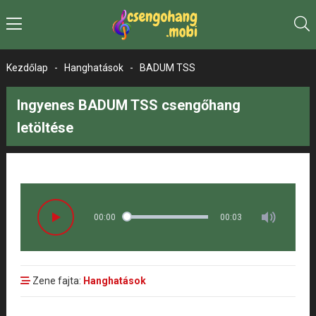
Kezdőlap
-
Hanghatások
-
BADUM TSS
Ingyenes BADUM TSS csengőhang
letöltése
00:00
00:03
Zene fajta:
Hanghatások