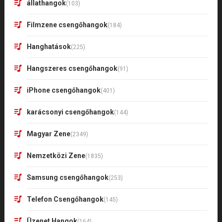
állathangok
(103)
Filmzene csengőhangok
(184)
Hanghatások
(225)
Hangszeres csengőhangok
(91)
iPhone csengőhangok
(401)
karácsonyi csengőhangok
(144)
Magyar Zene
(2349)
Nemzetközi Zene
(1835)
Samsung csengőhangok
(253)
Telefon Csengőhangok
(145)
Üzenet Hangok
(164)