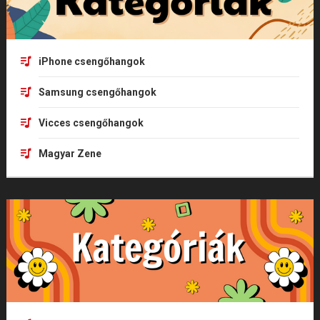
iPhone csengőhangok
Samsung csengőhangok
Vicces csengőhangok
Magyar Zene