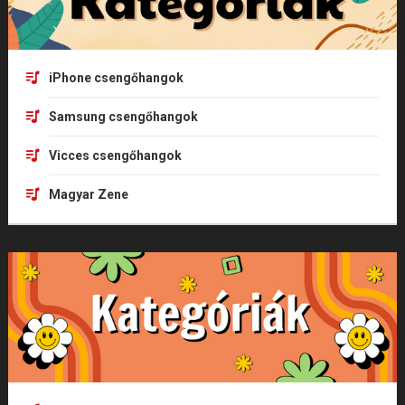
iPhone csengőhangok
Samsung csengőhangok
Vicces csengőhangok
Magyar Zene