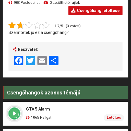
983 Poslouchat
0 Letölthető fájlok
Csengőhang letöltése
1.7/5 - (3 votes)
Szerintetek jó ez a csengőhang?
Részvétel:
Facebook
Twitter
Email
Share
Csengőhangok azonos témájú
GTA 5 Alarm
1065 Hallgat
Letöltés