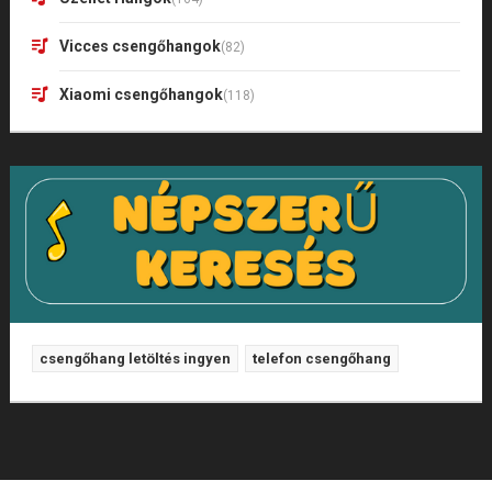
Vicces csengőhangok
(82)
Xiaomi csengőhangok
(118)
csengőhang letöltés ingyen
telefon csengőhang