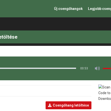
Új csengőhangok
Legjobb cse
etöltése
00:53
Csengőhang letöltése