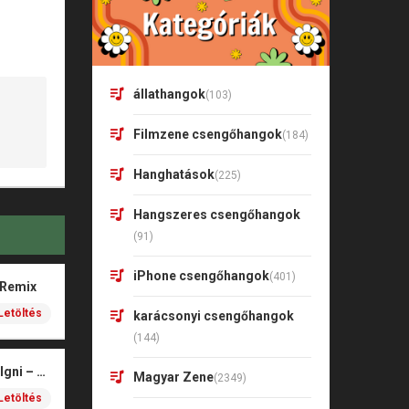
állathangok
(103)
Filmzene csengőhangok
(184)
Hanghatások
(225)
Hangszeres csengőhangok
(91)
iPhone csengőhangok
(401)
 Remix
Letöltés
karácsonyi csengőhangok
(144)
BIAM x Kretz x M.K x Igni – Hazudd a világnak
Magyar Zene
(2349)
Letöltés