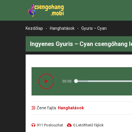
Kezdőlap
-
Hanghatások
-
Gyuris – Cyan
Ingyenes Gyuris – Cyan csengőhang l
00:00
Zene fajta:
Hanghatások
911 Poslouchat
0 Letölthető fájlok