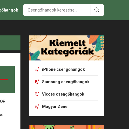
ngőhangok
iPhone csengőhangok
Samsung csengőhangok
Vicces csengőhangok
Magyar Zene