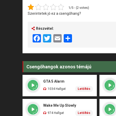
1/5 - (2 votes)
Szerintetek jó ez a csengőhang?
Részvétel:
Facebook
Twitter
Email
Share
Csengőhangok azonos témájú
GTA 5 Alarm
1034 Hallgat
Letöltés
Wake Me Up Slowly
974 Hallgat
Letöltés