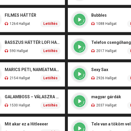
FILMES HÁTTÉR
Bubbles
1264 Hallgat
Letöltés
1088 Hallgat
BASSZUS HÁTTÉR LOFI HANGOK NCPRIME
Telefon csengőhang 
590 Hallgat
Letöltés
2017 Hallgat
MARICS PETI, NAMEATMARK, DOÓR – VÁRATLAN
Sexy Sax
2154 Hallgat
Letöltés
2926 Hallgat
GALAMBOSS – VÁLASZRA VÁRVA
magyar gárdák
1530 Hallgat
Letöltés
2037 Hallgat
Mit akar ez a Hitleeeer
Tele van a tököm ve