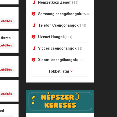
Nemzetközi Zene
(1835)
Samsung csengőhangok
(253)
Letöltés
Telefon Csengőhangok
(145)
Üzenet Hangok
(164)
tiszta
Letöltés
Vicces csengőhangok
(82)
Xiaomi csengőhangok
(118)
Letöltés
Többet látni
Letöltés
led