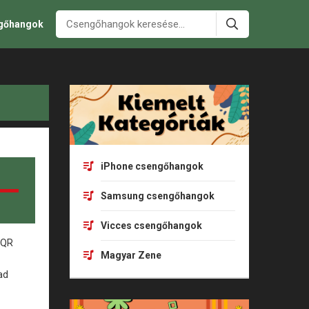
ngőhangok
iPhone csengőhangok
Samsung csengőhangok
Vicces csengőhangok
Magyar Zene