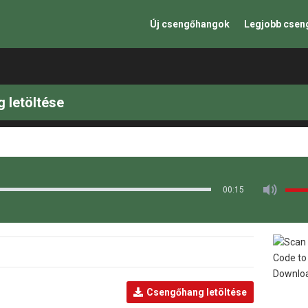
Új csengőhangok
Legjobb cse
 letöltése
00:15
Csengőhang letöltése