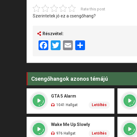
Rate this post
Szerintetek jó ez a csengőhang?
Részvétel:
Facebook
Twitter
Email
Share
Csengőhangok azonos témájú
GTA 5 Alarm
1041 Hallgat
Letöltés
Wake Me Up Slowly
976 Hallgat
Letöltés