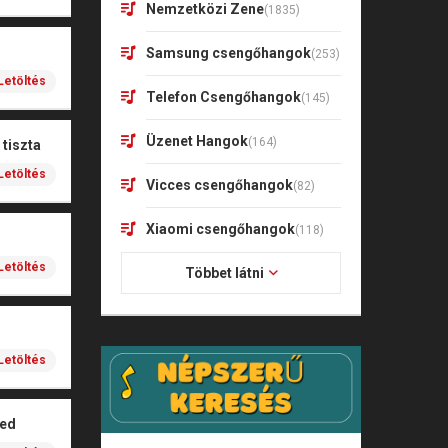
Nemzetközi Zene
(1835)
Samsung csengőhangok
(253)
Letöltés
Telefon Csengőhangok
(145)
Üzenet Hangok
(164)
tiszta
Letöltés
Vicces csengőhangok
(82)
Xiaomi csengőhangok
(118)
Letöltés
Többet látni
Letöltés
led