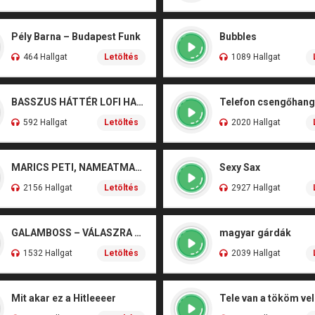
Pély Barna – Budapest Funk
Bubbles
464 Hallgat
Letöltés
1089 Hallgat
BASSZUS HÁTTÉR LOFI HANGOK NCPRIME
Telefon csengőhang 
592 Hallgat
Letöltés
2020 Hallgat
MARICS PETI, NAMEATMARK, DOÓR – VÁRATLAN
Sexy Sax
2156 Hallgat
Letöltés
2927 Hallgat
GALAMBOSS – VÁLASZRA VÁRVA
magyar gárdák
1532 Hallgat
Letöltés
2039 Hallgat
Mit akar ez a Hitleeeer
Tele van a tököm ve