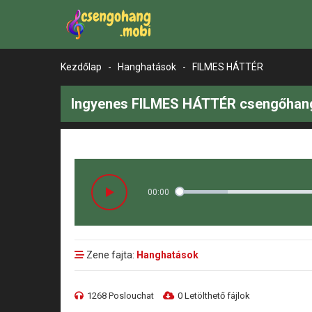
Kezdőlap
-
Hanghatások
-
FILMES HÁTTÉR
Ingyenes FILMES HÁTTÉR csengőhang
00:00
Zene fajta:
Hanghatások
1268 Poslouchat
0 Letölthető fájlok