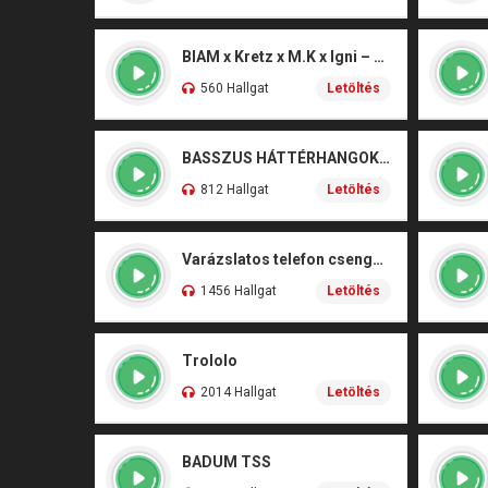
BIAM x Kretz x M.K x Igni – Hazudd a világnak
560 Hallgat
Letöltés
BASSZUS HÁTTÉRHANGOK 5
812 Hallgat
Letöltés
Varázslatos telefon csengőhang
1456 Hallgat
Letöltés
Trololo
2014 Hallgat
Letöltés
BADUM TSS