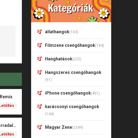
állathangok
(103)
Filmzene csengőhangok
(184)
Hanghatások
(225)
Hangszeres csengőhangok
(91)
iPhone csengőhangok
(401)
 Remix
Letöltés
karácsonyi csengőhangok
(144)
Kispál és a Borz – Forradalmár
Magyar Zene
(2349)
Letöltés