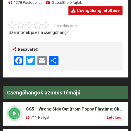
1278 Poslouchat
0 Letölthető fájlok
Csengőhang letöltése
Rate this post
Szerintetek jó ez a csengőhang?
Részvétel:
Facebook
Twitter
Email
Share
Csengőhangok azonos témájú
CG5 – Wrong Side Out (from Poppy Playtime: Chapter 5)
711 Hallgat
Letöltés