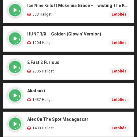
Ice Nine Kills ft Mckenna Grace – Twisting The Knife (From SCREAM 7)
603 Hallgat
Letöltés
HUNTR/X – Golden (Glowin’ Version)
1204 Hallgat
Letöltés
2 Fast 2 Furious
2035 Hallgat
Letöltés
Akatsuki
1437 Hallgat
Letöltés
Alex On The Spot Madagascar
1433 Hallgat
Letöltés