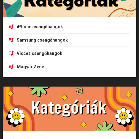
iPhone csengőhangok
Samsung csengőhangok
Vicces csengőhangok
Magyar Zene