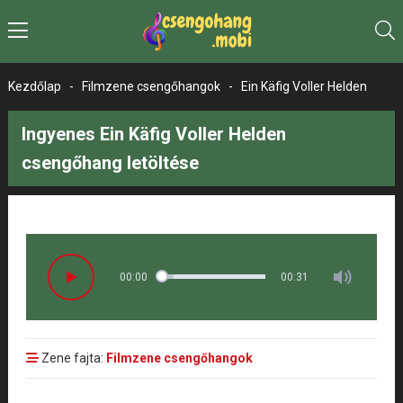
Kezdőlap
-
Filmzene csengőhangok
-
Ein Käfig Voller Helden
Ingyenes Ein Käfig Voller Helden
csengőhang letöltése
00:00
00:31
Zene fajta:
Filmzene csengőhangok