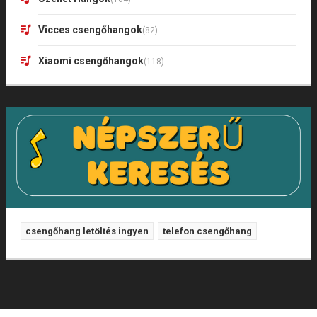
Vicces csengőhangok
(82)
Xiaomi csengőhangok
(118)
csengőhang letöltés ingyen
telefon csengőhang