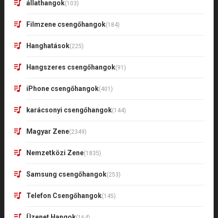
állathangok
(103)
Filmzene csengőhangok
(184)
Hanghatások
(225)
Hangszeres csengőhangok
(91)
iPhone csengőhangok
(401)
karácsonyi csengőhangok
(144)
Magyar Zene
(2349)
Nemzetközi Zene
(1835)
Samsung csengőhangok
(253)
Telefon Csengőhangok
(145)
Üzenet Hangok
(164)