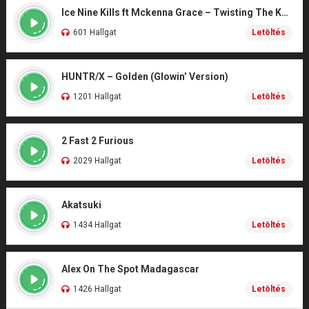
Ice Nine Kills ft Mckenna Grace – Twisting The Knife (From SCREAM 7)
601 Hallgat
Letöltés
HUNTR/X – Golden (Glowin’ Version)
1201 Hallgat
Letöltés
2 Fast 2 Furious
2029 Hallgat
Letöltés
Akatsuki
1434 Hallgat
Letöltés
Alex On The Spot Madagascar
1426 Hallgat
Letöltés