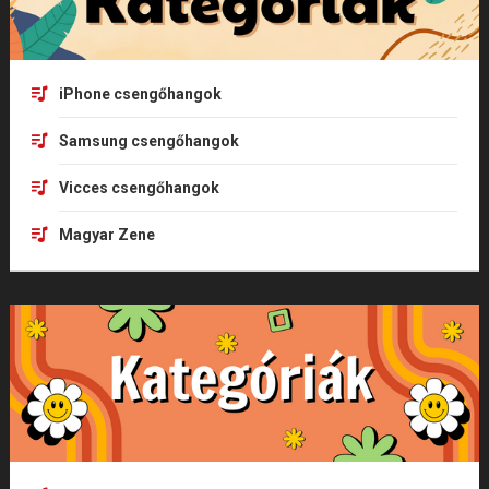
iPhone csengőhangok
Samsung csengőhangok
Vicces csengőhangok
Magyar Zene