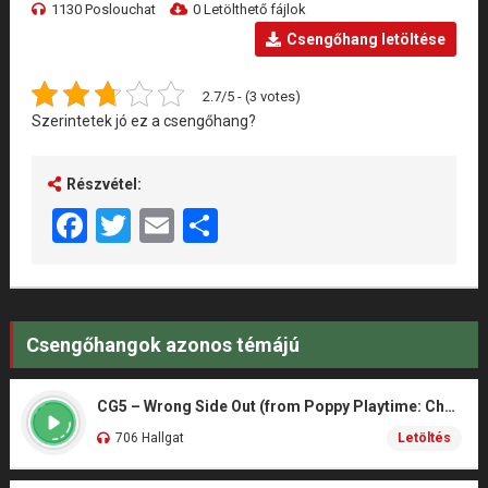
1130 Poslouchat
0 Letölthető fájlok
Csengőhang letöltése
2.7/5 - (3 votes)
Szerintetek jó ez a csengőhang?
Részvétel:
Facebook
Twitter
Email
Share
Csengőhangok azonos témájú
CG5 – Wrong Side Out (from Poppy Playtime: Chapter 5)
706 Hallgat
Letöltés