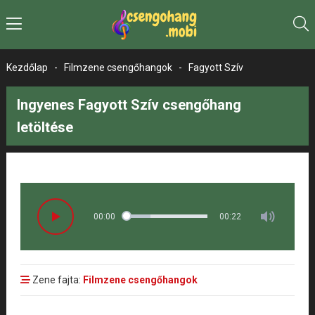
Kezdőlap
-
Filmzene csengőhangok
-
Fagyott Szív
Ingyenes Fagyott Szív csengőhang
letöltése
00:00
00:22
Zene fajta:
Filmzene csengőhangok