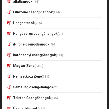
állathangok
(103)
Filmzene csengőhangok
(184)
Hanghatások
(225)
Hangszeres csengőhangok
(91)
iPhone csengőhangok
(401)
karácsonyi csengőhangok
(144)
Magyar Zene
(2349)
Nemzetközi Zene
(1835)
Samsung csengőhangok
(253)
Telefon Csengőhangok
(145)
Üzenet Hangok
(164)