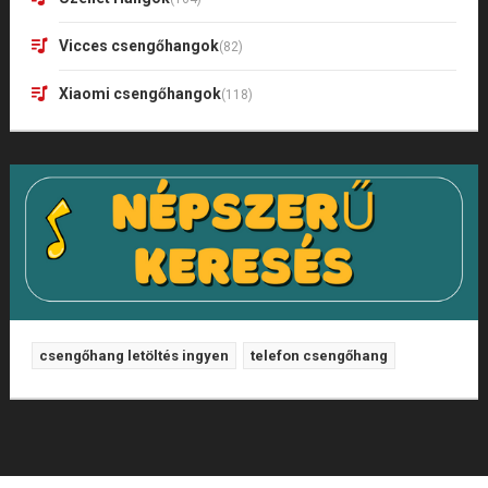
Vicces csengőhangok
(82)
Xiaomi csengőhangok
(118)
csengőhang letöltés ingyen
telefon csengőhang