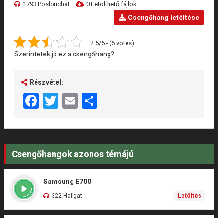
1793 Poslouchat
0 Letölthető fájlok
Csengőhang letöltése
2.5/5 - (6 votes)
Szerintetek jó ez a csengőhang?
Részvétel:
Facebook
Twitter
Email
Share
Csengőhangok azonos témájú
Samsung E700
322 Hallgat
Letöltés