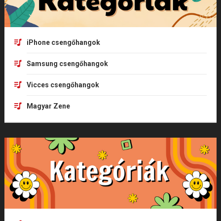
iPhone csengőhangok
Samsung csengőhangok
Vicces csengőhangok
Magyar Zene