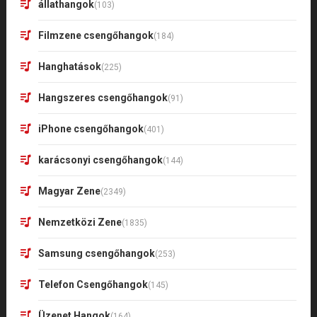
állathangok
(103)
Filmzene csengőhangok
(184)
Hanghatások
(225)
Hangszeres csengőhangok
(91)
iPhone csengőhangok
(401)
karácsonyi csengőhangok
(144)
Magyar Zene
(2349)
Nemzetközi Zene
(1835)
Samsung csengőhangok
(253)
Telefon Csengőhangok
(145)
Üzenet Hangok
(164)