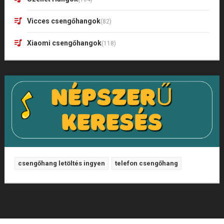
Vicces csengőhangok
(82)
Xiaomi csengőhangok
(118)
csengőhang letöltés ingyen
telefon csengőhang