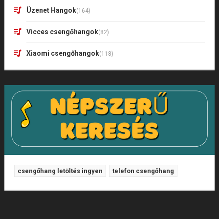
Üzenet Hangok
(164)
Vicces csengőhangok
(82)
Xiaomi csengőhangok
(118)
csengőhang letöltés ingyen
telefon csengőhang