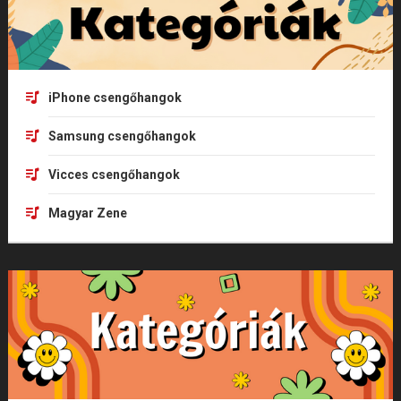
iPhone csengőhangok
Samsung csengőhangok
Vicces csengőhangok
Magyar Zene