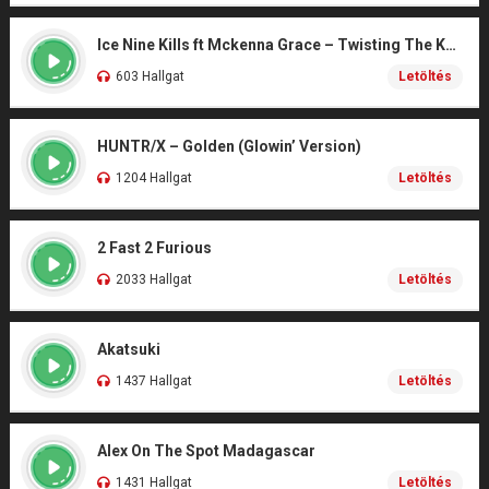
Ice Nine Kills ft Mckenna Grace – Twisting The Knife (From SCREAM 7)
603 Hallgat
Letöltés
HUNTR/X – Golden (Glowin’ Version)
1204 Hallgat
Letöltés
2 Fast 2 Furious
2033 Hallgat
Letöltés
Akatsuki
1437 Hallgat
Letöltés
Alex On The Spot Madagascar
1431 Hallgat
Letöltés