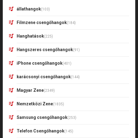
állathangok
(103)
Filmzene csengőhangok
(184)
Hanghatások
(225)
Hangszeres csengőhangok
(91)
iPhone csengőhangok
(401)
karácsonyi csengőhangok
(144)
Magyar Zene
(2349)
Nemzetközi Zene
(1835)
Samsung csengőhangok
(253)
Telefon Csengőhangok
(145)