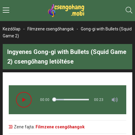
Kezdőlap
-
Filmzene csengőhangok
-
Gong-gi with Bullets (Squid
Game 2)
Ingyenes Gong-gi with Bullets (Squid Game
2) csengőhang letöltése
00:00
00:23
Zene fajta:
Filmzene csengőhangok