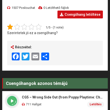
1507 Poslouchat
0 Letölthető fájlok
Csengőhang letöltése
1/5 - (1 vote)
Szerintetek jó ez a csengőhang?
Részvétel:
Facebook
Twitter
Email
Share
Csengőhangok azonos témájú
CG5 – Wrong Side Out (from Poppy Playtime: Chapter 5)
711 Hallgat
Letöltés