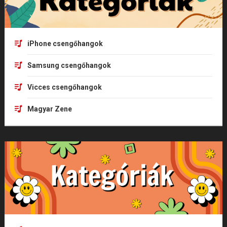
iPhone csengőhangok
Samsung csengőhangok
Vicces csengőhangok
Magyar Zene