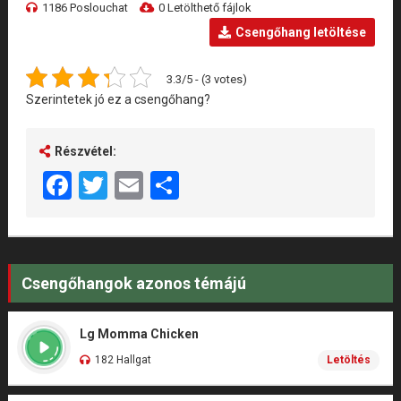
1186 Poslouchat
0 Letölthető fájlok
Csengőhang letöltése
3.3/5 - (3 votes)
Szerintetek jó ez a csengőhang?
Részvétel:
Facebook
Twitter
Email
Share
Csengőhangok azonos témájú
Lg Momma Chicken
182 Hallgat
Letöltés