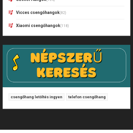
Vicces csengőhangok
(82)
Xiaomi csengőhangok
(118)
csengőhang letöltés ingyen
telefon csengőhang