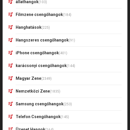
állathangok
(103)
Filmzene csengőhangok
(184)
Hanghatások
(225)
Hangszeres csengőhangok
(91)
iPhone csengőhangok
(401)
karácsonyi csengőhangok
(144)
Magyar Zene
(2349)
Nemzetközi Zene
(1835)
Samsung csengőhangok
(253)
Telefon Csengőhangok
(145)
Üzenet Hangok
(164)