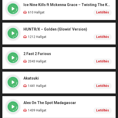
Ice Nine Kills ft Mckenna Grace – Twisting The Knife (From SCREAM 7)
610 Hallgat
Letöltés
HUNTR/X – Golden (Glowin’ Version)
1212 Hallgat
Letöltés
2 Fast 2 Furious
2043 Hallgat
Letöltés
Akatsuki
1441 Hallgat
Letöltés
Alex On The Spot Madagascar
1439 Hallgat
Letöltés