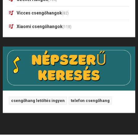
Vicces csengőhangok
(82)
Xiaomi csengőhangok
(118)
csengőhang letöltés ingyen
telefon csengőhang