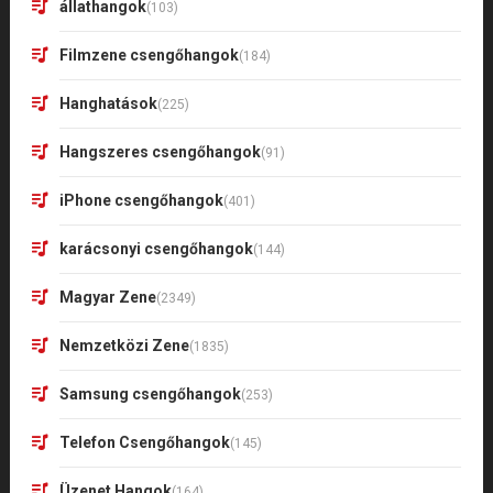
állathangok
(103)
Filmzene csengőhangok
(184)
Hanghatások
(225)
Hangszeres csengőhangok
(91)
iPhone csengőhangok
(401)
karácsonyi csengőhangok
(144)
Magyar Zene
(2349)
Nemzetközi Zene
(1835)
Samsung csengőhangok
(253)
Telefon Csengőhangok
(145)
Üzenet Hangok
(164)