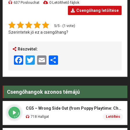
637 Poslouchat
0 Letölthető fájlok
Csengőhang letöltése
5/5 - (1 vote)
Szerintetek jó ez a csengőhang?
Részvétel:
Facebook
Twitter
Email
Share
Csengőhangok azonos témájú
CG5 – Wrong Side Out (from Poppy Playtime: Chapter 5)
718 Hallgat
Letöltés