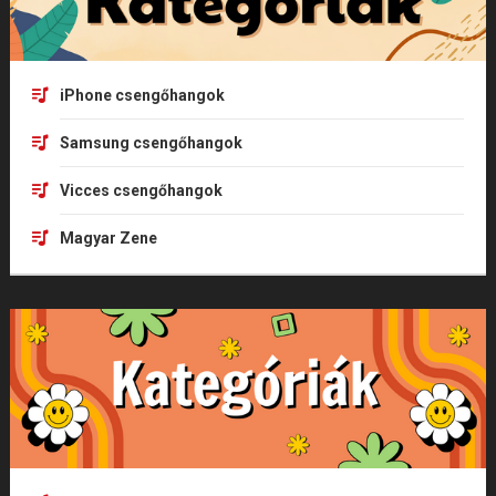
iPhone csengőhangok
Samsung csengőhangok
Vicces csengőhangok
Magyar Zene