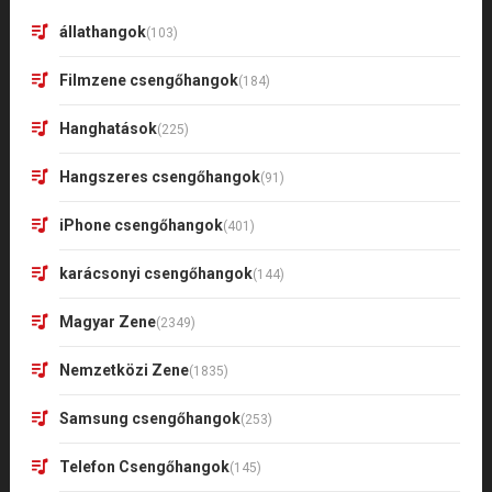
állathangok
(103)
Filmzene csengőhangok
(184)
Hanghatások
(225)
Hangszeres csengőhangok
(91)
iPhone csengőhangok
(401)
karácsonyi csengőhangok
(144)
Magyar Zene
(2349)
Nemzetközi Zene
(1835)
Samsung csengőhangok
(253)
Telefon Csengőhangok
(145)