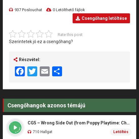
937 Poslouchat
0 Letölthető fájlok
Csengőhang letöltése
Rate this post
Szerintetek jó ez a csengőhang?
Részvétel:
Facebook
Twitter
Email
Share
Csengőhangok azonos témájú
CG5 – Wrong Side Out (from Poppy Playtime: Chapter 5)
710 Hallgat
Letöltés