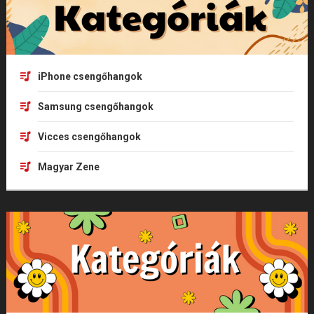
iPhone csengőhangok
Samsung csengőhangok
Vicces csengőhangok
Magyar Zene