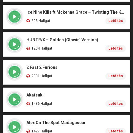
Ice Nine Kills ft Mckenna Grace – Twisting The Knife (From SCREAM 7)
603 Hallgat
Letöltés
HUNTR/X – Golden (Glowin’ Version)
1204 Hallgat
Letöltés
2 Fast 2 Furious
2031 Hallgat
Letöltés
Akatsuki
1436 Hallgat
Letöltés
Alex On The Spot Madagascar
1427 Hallgat
Letöltés