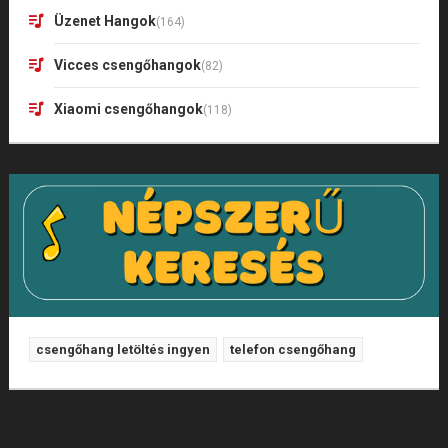
Üzenet Hangok
(164)
Vicces csengőhangok
(82)
Xiaomi csengőhangok
(118)
csengőhang letöltés ingyen
telefon csengőhang