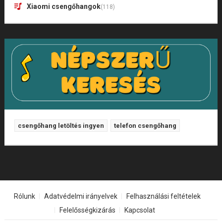
Xiaomi csengőhangok
(118)
csengőhang letöltés ingyen
telefon csengőhang
Rólunk
Adatvédelmi irányelvek
Felhasználási feltételek
Felelősségkizárás
Kapcsolat