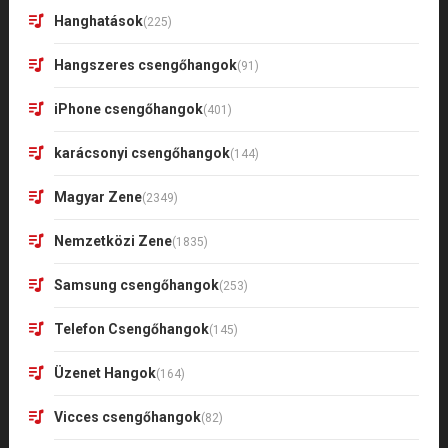
Hanghatások
(225)
Hangszeres csengőhangok
(91)
iPhone csengőhangok
(401)
karácsonyi csengőhangok
(144)
Magyar Zene
(2349)
Nemzetközi Zene
(1835)
Samsung csengőhangok
(253)
Telefon Csengőhangok
(145)
Üzenet Hangok
(164)
Vicces csengőhangok
(82)