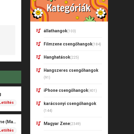
állathangok
(103)
Filmzene csengőhangok
(184)
Hanghatások
(225)
Hangszeres csengőhangok
(91)
iPhone csengőhangok
(401)
g
Letöltés
karácsonyi csengőhangok
(144)
Doodle Dance – Anime (Marimba)
Magyar Zene
(2349)
Letöltés