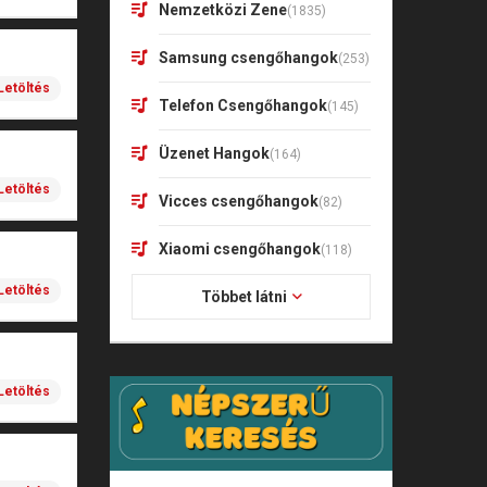
Nemzetközi Zene
(1835)
Samsung csengőhangok
(253)
Letöltés
Telefon Csengőhangok
(145)
Üzenet Hangok
(164)
Letöltés
Vicces csengőhangok
(82)
Xiaomi csengőhangok
(118)
Letöltés
Többet látni
Letöltés