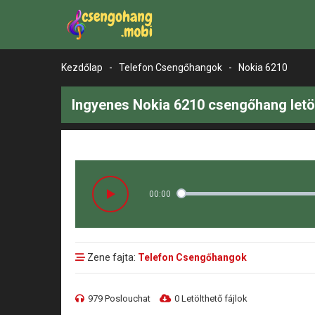
Kezdőlap
-
Telefon Csengőhangok
-
Nokia 6210
Ingyenes Nokia 6210 csengőhang letö
00:00
Zene fajta:
Telefon Csengőhangok
979 Poslouchat
0 Letölthető fájlok