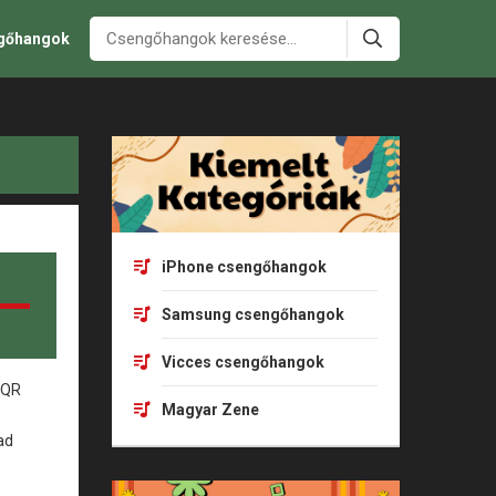
ngőhangok
iPhone csengőhangok
Samsung csengőhangok
Vicces csengőhangok
Magyar Zene