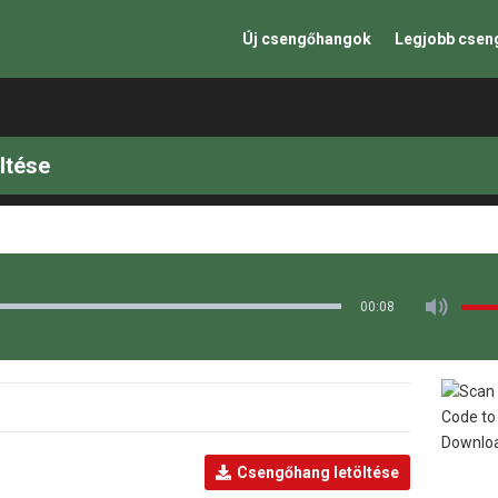
Új csengőhangok
Legjobb cse
ltése
00:08
Csengőhang letöltése