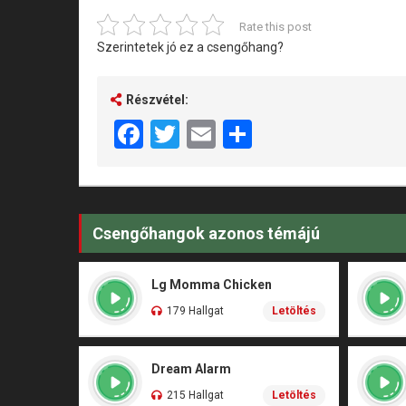
Rate this post
Szerintetek jó ez a csengőhang?
Részvétel:
Facebook
Twitter
Email
Share
Csengőhangok azonos témájú
Lg Momma Chicken
179 Hallgat
Letöltés
Dream Alarm
215 Hallgat
Letöltés