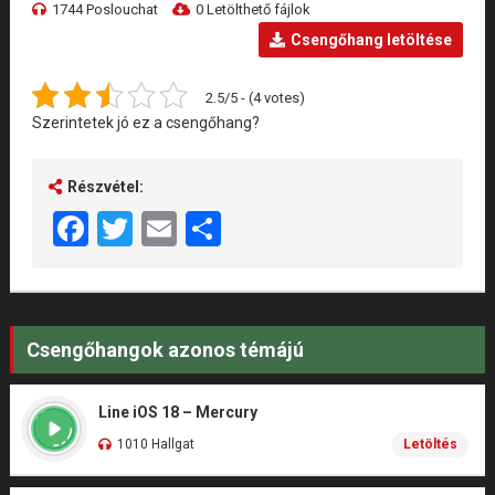
1744 Poslouchat
0 Letölthető fájlok
Csengőhang letöltése
2.5/5 - (4 votes)
Szerintetek jó ez a csengőhang?
Részvétel:
Facebook
Twitter
Email
Share
Csengőhangok azonos témájú
Line iOS 18 – Mercury
1010 Hallgat
Letöltés