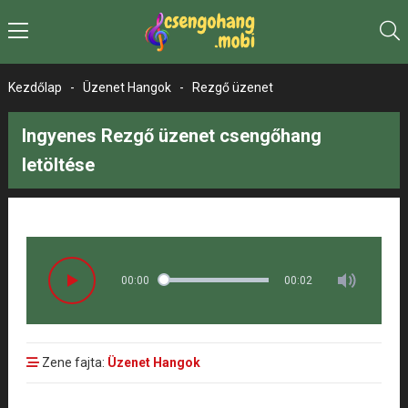
Kezdőlap
-
Üzenet Hangok
-
Rezgő üzenet
Ingyenes Rezgő üzenet csengőhang
letöltése
00:00
00:02
Zene fajta:
Üzenet Hangok