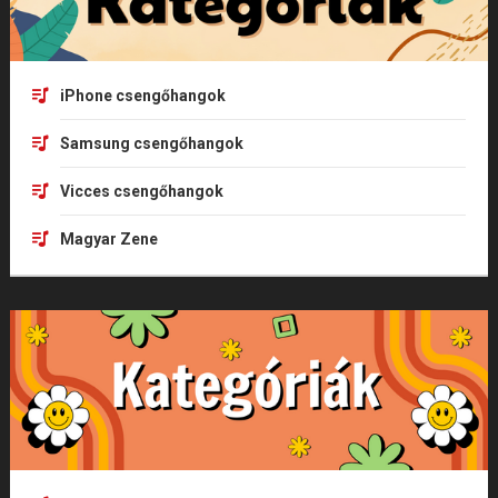
iPhone csengőhangok
Samsung csengőhangok
Vicces csengőhangok
Magyar Zene