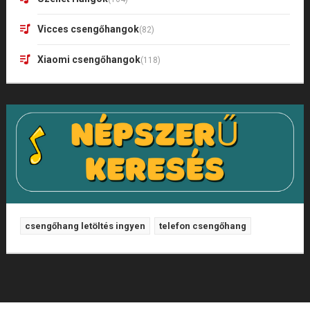
Vicces csengőhangok
(82)
Xiaomi csengőhangok
(118)
csengőhang letöltés ingyen
telefon csengőhang