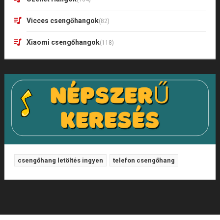
Vicces csengőhangok
(82)
Xiaomi csengőhangok
(118)
csengőhang letöltés ingyen
telefon csengőhang