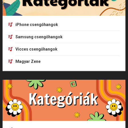
iPhone csengőhangok
Samsung csengőhangok
Vicces csengőhangok
Magyar Zene