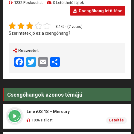
1232 Poslouchat
0 Letölthető fájlok
Csengőhang letöltése
3.1/5 - (7 votes)
Szerintetek jó ez a csengőhang?
Részvétel:
Facebook
Twitter
Email
Share
Csengőhangok azonos témájú
Line iOS 18 – Mercury
1036 Hallgat
Letöltés