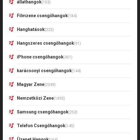
állathangok
(103)
Filmzene csengőhangok
(184)
Hanghatások
(225)
Hangszeres csengőhangok
(91)
iPhone csengőhangok
(401)
karácsonyi csengőhangok
(144)
Magyar Zene
(2349)
Nemzetközi Zene
(1835)
Samsung csengőhangok
(253)
Telefon Csengőhangok
(145)
Üzenet Hangok
(164)