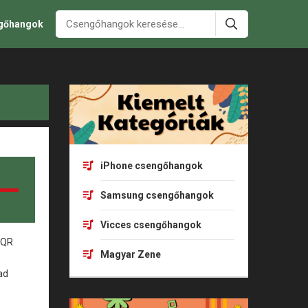
ngőhangok
iPhone csengőhangok
Samsung csengőhangok
Vicces csengőhangok
Magyar Zene