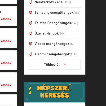
Nemzetközi Zene
(1835)
S
Samsung csengőhangok
(253)
Letöltés
Telefon Csengőhangok
(145)
Üzenet Hangok
(164)
Letöltés
Vicces csengőhangok
(82)
Xiaomi csengőhangok
(118)
s
Letöltés
Többet látni
Letöltés