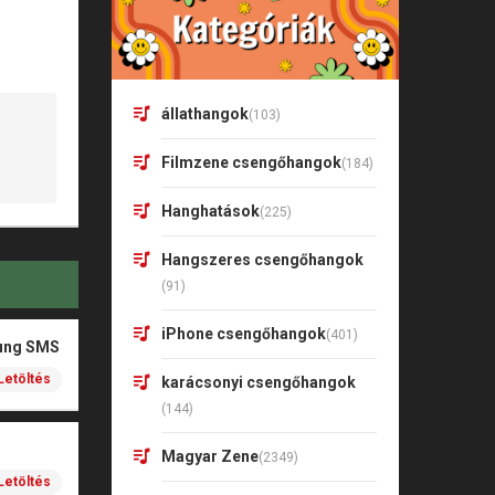
állathangok
(103)
Filmzene csengőhangok
(184)
Hanghatások
(225)
Hangszeres csengőhangok
(91)
iPhone csengőhangok
(401)
ung SMS
Letöltés
karácsonyi csengőhangok
(144)
Magyar Zene
(2349)
Letöltés