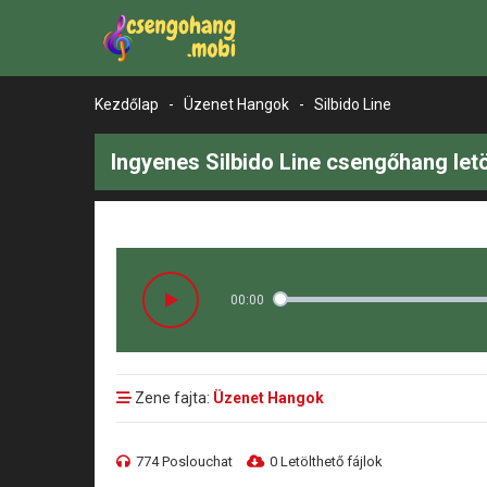
Kezdőlap
-
Üzenet Hangok
-
Silbido Line
Ingyenes Silbido Line csengőhang let
00:00
Zene fajta:
Üzenet Hangok
774 Poslouchat
0 Letölthető fájlok