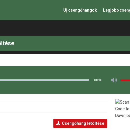
Új csengőhangok
Legjobb cse
öltése
00:01
Csengőhang letöltése