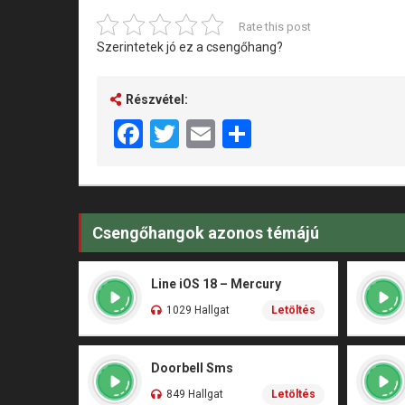
Rate this post
Szerintetek jó ez a csengőhang?
Részvétel:
Facebook
Twitter
Email
Share
Csengőhangok azonos témájú
Line iOS 18 – Mercury
1029 Hallgat
Letöltés
Doorbell Sms
849 Hallgat
Letöltés