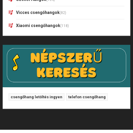
Vicces csengőhangok
(82)
Xiaomi csengőhangok
(118)
csengőhang letöltés ingyen
telefon csengőhang