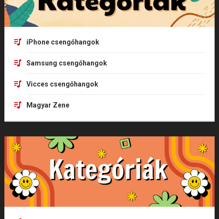
iPhone csengőhangok
Samsung csengőhangok
Vicces csengőhangok
Magyar Zene