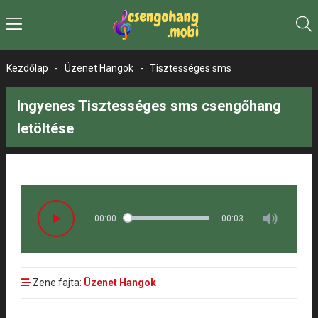
Kezdőlap
-
Üzenet Hangok
-
Tisztességes sms
Ingyenes Tisztességes sms csengőhang
letöltése
00:00
00:03
Zene fajta:
Üzenet Hangok