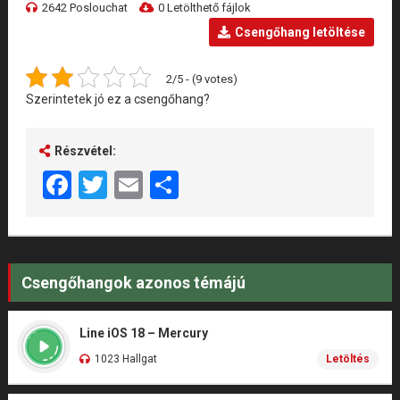
2642 Poslouchat
0 Letölthető fájlok
Csengőhang letöltése
2/5 - (9 votes)
Szerintetek jó ez a csengőhang?
Részvétel:
Facebook
Twitter
Email
Share
Csengőhangok azonos témájú
Line iOS 18 – Mercury
1023 Hallgat
Letöltés