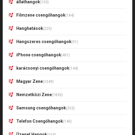
állathangok
(103)
Filmzene csengőhangok
(184)
Hanghatások
(225)
Hangszeres csengőhangok
(91)
iPhone csengőhangok
(401)
karácsonyi csengőhangok
(144)
Magyar Zene
(2349)
Nemzetközi Zene
(1835)
Samsung csengőhangok
(253)
Telefon Csengőhangok
(145)
Üzenet Hangok
(164)