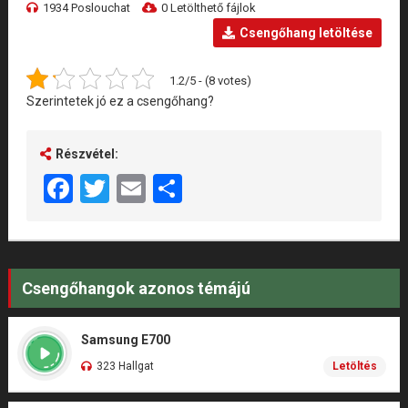
1934 Poslouchat
0 Letölthető fájlok
Csengőhang letöltése
1.2/5 - (8 votes)
Szerintetek jó ez a csengőhang?
Részvétel:
Facebook
Twitter
Email
Share
Csengőhangok azonos témájú
Samsung E700
323 Hallgat
Letöltés