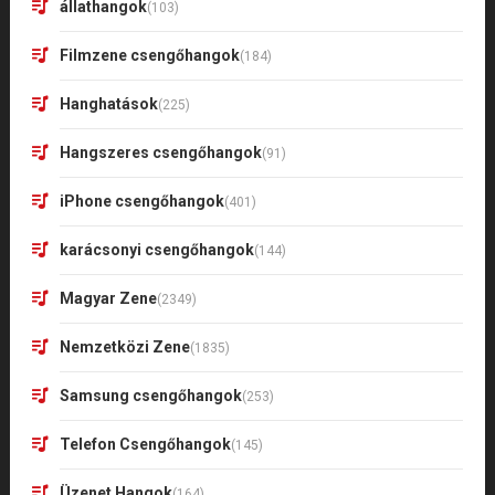
állathangok
(103)
Filmzene csengőhangok
(184)
Hanghatások
(225)
Hangszeres csengőhangok
(91)
iPhone csengőhangok
(401)
karácsonyi csengőhangok
(144)
Magyar Zene
(2349)
Nemzetközi Zene
(1835)
Samsung csengőhangok
(253)
Telefon Csengőhangok
(145)
Üzenet Hangok
(164)