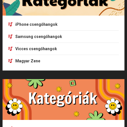
iPhone csengőhangok
Samsung csengőhangok
Vicces csengőhangok
Magyar Zene