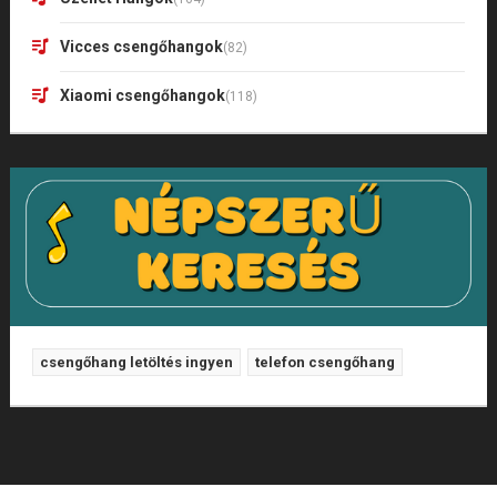
Vicces csengőhangok
(82)
Xiaomi csengőhangok
(118)
csengőhang letöltés ingyen
telefon csengőhang