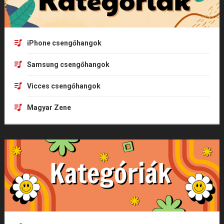
iPhone csengőhangok
Samsung csengőhangok
Vicces csengőhangok
Magyar Zene