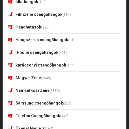
állathangok
(103)
Filmzene csengőhangok
(184)
Hanghatások
(225)
Hangszeres csengőhangok
(91)
iPhone csengőhangok
(401)
karácsonyi csengőhangok
(144)
Magyar Zene
(2349)
Nemzetközi Zene
(1835)
Samsung csengőhangok
(253)
Telefon Csengőhangok
(145)
Üzenet Hangok
(164)