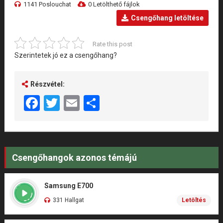
1141 Poslouchat
0 Letölthető fájlok
Csengőhang letöltése
Rate this post
Szerintetek jó ez a csengőhang?
Részvétel:
Facebook
Twitter
Email
Share
Csengőhangok azonos témájú
Samsung E700
331 Hallgat
Letöltés