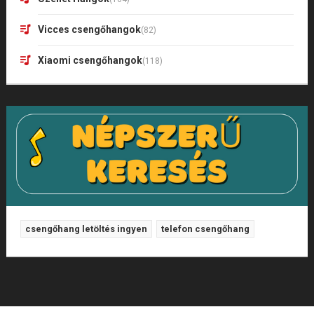
Vicces csengőhangok
(82)
Xiaomi csengőhangok
(118)
csengőhang letöltés ingyen
telefon csengőhang