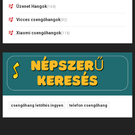
Üzenet Hangok
(164)
Vicces csengőhangok
(82)
Xiaomi csengőhangok
(118)
csengőhang letöltés ingyen
telefon csengőhang