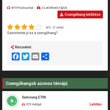
819 Poslouchat
0 Letölthető fájlok
Csengőhang letöltése
4/5 - (1 vote)
Szerintetek jó ez a csengőhang?
Részvétel:
Facebook
Twitter
Email
Share
Csengőhangok azonos témájú
Samsung E700
329 Hallgat
Letöltés