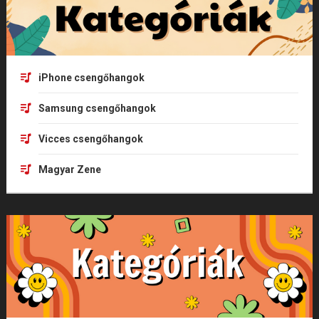
iPhone csengőhangok
Samsung csengőhangok
Vicces csengőhangok
Magyar Zene