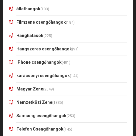
állathangok
(103)
Filmzene csengőhangok
(184)
Hanghatások
(225)
Hangszeres csengőhangok
(91)
iPhone csengőhangok
(401)
karácsonyi csengőhangok
(144)
Magyar Zene
(2349)
Nemzetközi Zene
(1835)
Samsung csengőhangok
(253)
Telefon Csengőhangok
(145)