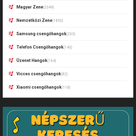
Magyar Zene
(2349)
Nemzetközi Zene
(1835)
Samsung csengőhangok
(253)
Telefon Csengőhangok
(145)
Üzenet Hangok
(164)
Vicces csengőhangok
(82)
Xiaomi csengőhangok
(118)