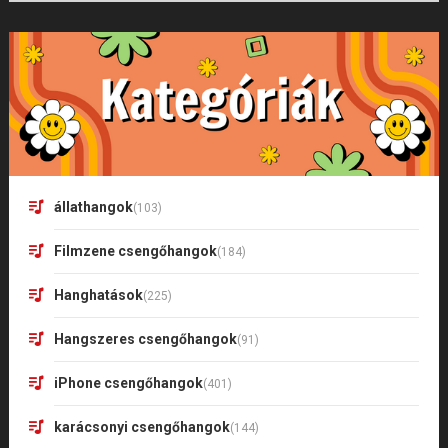
állathangok
(103)
Filmzene csengőhangok
(184)
Hanghatások
(225)
Hangszeres csengőhangok
(91)
iPhone csengőhangok
(401)
karácsonyi csengőhangok
(144)