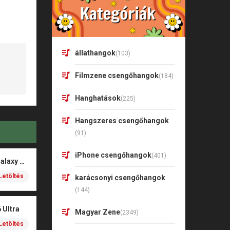
állathangok
(103)
Filmzene csengőhangok
(184)
Hanghatások
(225)
Hangszeres csengőhangok
(91)
iPhone csengőhangok
(401)
Aurora – Samsung Galaxy S26
Letöltés
karácsonyi csengőhangok
(144)
 Ultra
Magyar Zene
(2349)
Letöltés