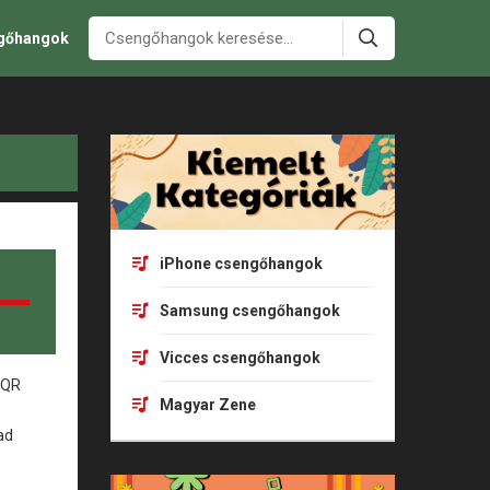
ngőhangok
iPhone csengőhangok
Samsung csengőhangok
Vicces csengőhangok
Magyar Zene