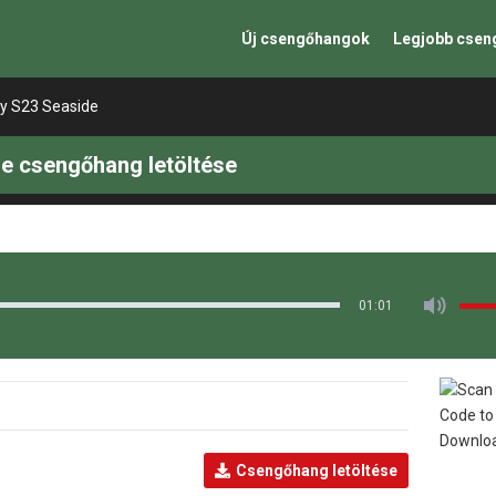
Új csengőhangok
Legjobb cse
y S23 Seaside
e csengőhang letöltése
01:01
Csengőhang letöltése