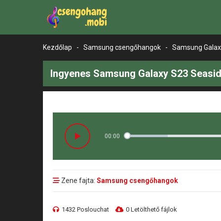
Kezdőlap
-
Samsung csengőhangok
-
Samsung Galax
Ingyenes Samsung Galaxy S23 Seasid
00:00
Zene fajta:
Samsung csengőhangok
1432 Poslouchat
0 Letölthető fájlok