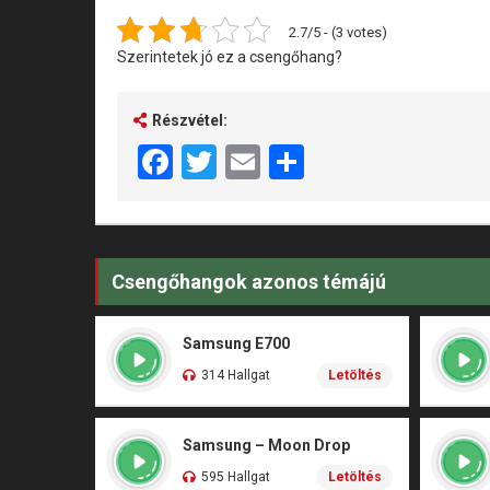
2.7/5 - (3 votes)
Szerintetek jó ez a csengőhang?
Részvétel:
Facebook
Twitter
Email
Share
Csengőhangok azonos témájú
Samsung E700
314 Hallgat
Letöltés
Samsung – Moon Drop
595 Hallgat
Letöltés