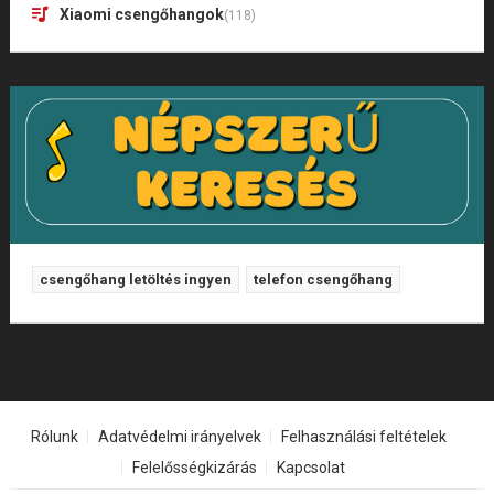
Xiaomi csengőhangok
(118)
csengőhang letöltés ingyen
telefon csengőhang
Rólunk
Adatvédelmi irányelvek
Felhasználási feltételek
Felelősségkizárás
Kapcsolat