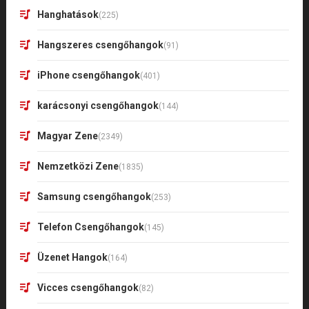
Hanghatások
(225)
Hangszeres csengőhangok
(91)
iPhone csengőhangok
(401)
karácsonyi csengőhangok
(144)
Magyar Zene
(2349)
Nemzetközi Zene
(1835)
Samsung csengőhangok
(253)
Telefon Csengőhangok
(145)
Üzenet Hangok
(164)
Vicces csengőhangok
(82)