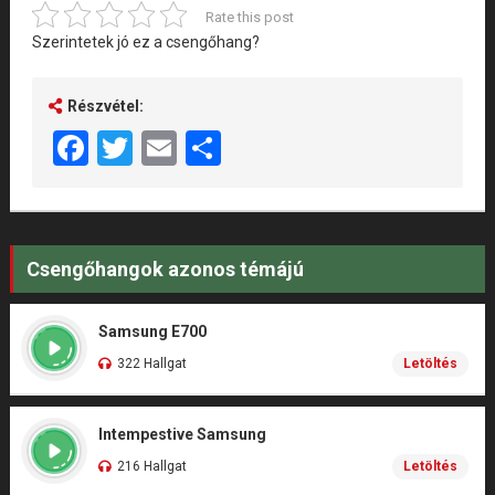
Rate this post
Szerintetek jó ez a csengőhang?
Részvétel:
Facebook
Twitter
Email
Share
Csengőhangok azonos témájú
Samsung E700
322 Hallgat
Letöltés
Intempestive Samsung
216 Hallgat
Letöltés